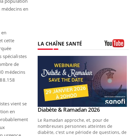
la population
es médecins en
t en
t cette
LA CHAÎNE SANTÉ
arquée
Youtube
 spécialistes
nombre de
.630 médecins
c 88.158
istes vient se
Youtube
 Mains : se
Diabète & Ramadan 2026
Youtube
tion en
outube
t probablement
Le Ramadan approche, et, pour de
 un tout nouveau
nombreuses personnes atteintes de
eux
plage, piscine,
diabète, c'est une période de questions, de
en urgence.