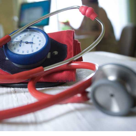
La sieste empêche-t-elle
Fortes c
de dormir la nuit ?
pourquo
noyade g
VIH : la fin du comprimé
Le Viagr
tous les jours se profile-t-
freiner 
elle enfin ?
cancer ?
Pourquoi votre ventre
Pourquo
gâche-t-il les premiers
de prot
jours de vos vacances ?
finalem