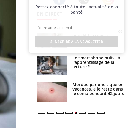
Restez connecté à toute l’actualité de la
Twitter
Facebook
Instagram
Santé
EN DIRECT
haleurs :
Grossesse et chaleur : ce
i le risque de
que dit la science
rimpe-t-il ?
S'INSCRIRE À LA NEWSLETTER
a pourrait-il
Le smartphone nuit-il à
la propagation du
l'apprentissage de la
lecture ?
i manger moins
Mordue par une tique en
éines pourrait
vacances, elle reste dans
ent être bénéfique
le coma pendant 42 jours