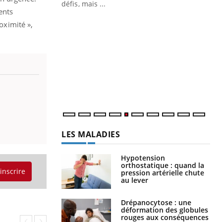
 air… Nos mains
défis, mais ...
ents
Un
You
oximité »,
fac
pr
Un 
mut
san
num
LES MALADIES
Hypotension
orthostatique : quand la
'inscrire
pression artérielle chute
au lever
Drépanocytose : une
déformation des globules
rouges aux conséquences