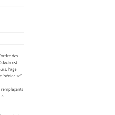
l’ordre des
édecin est
urs, l’âge
 “séniorise”.
s remplaçants
 la