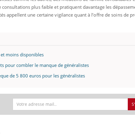
ients comme parfois chez les soignants.
soleil, activités en plein
e consultations plus faible et pratiquent davantage les dépassem
sont ...
tés appellent une certaine vigilance quant à l’offre de soins de pr
et moins disponibles
ts pour combler le manque de généralistes
èque de 5 800 euros pour les généralistes
S
S