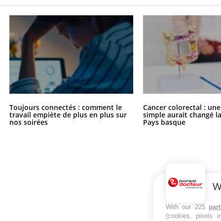
Toujours connectés : comment le
Cancer colorectal : une
travail empiète de plus en plus sur
simple aurait changé l
nos soirées
Pays basque
W
With our 225
par
(cookies, pixels 