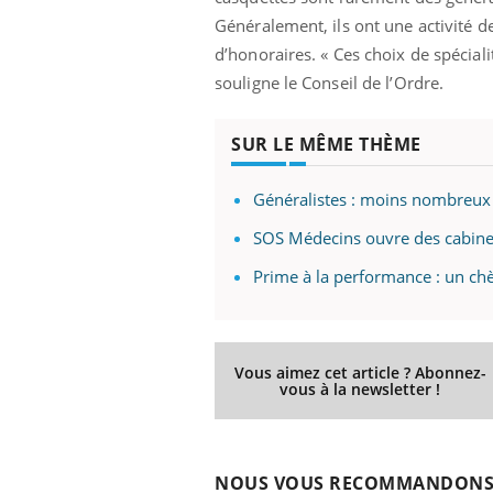
'un proche c'est
carence en fer sont multiples ce qui la rend
pat
Généralement, ils ont une activité d
...
d’honoraires. « Ces choix de spéciali
souligne le Conseil de l’Ordre.
SUR LE MÊME THÈME
Généralistes : moins nombreux 
SOS Médecins ouvre des cabine
Prime à la performance : un ch
Vous aimez cet article ? Abonnez-
vous à la newsletter !
NOUS VOUS RECOMMANDON