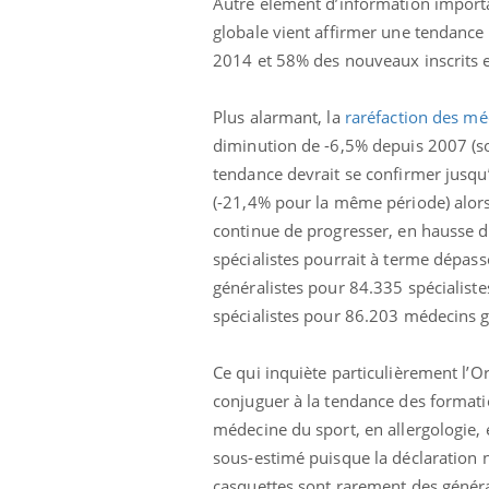
Autre élément d’information importa
globale vient affirmer une tendance
2014 et 58% des nouveaux inscrits 
Plus alarmant, la
raréfaction des mé
diminution de -6,5% depuis 2007 (soi
tendance devrait se confirmer jusqu
(-21,4% pour la même période) alors
continue de progresser, en hausse 
spécialistes pourrait à terme dépass
généralistes pour 84.335 spécialistes
spécialistes pour 86.203 médecins gé
Ce qui inquiète particulièrement l’Or
 Mains :
Carence en fer : comprendre pour
Ins
Youtube
You
conjuguer à la tendance des format
Youtube
Youtube
prévenir
osa
médecine du sport, en allergologie,
aciles à aborder...
Fatigue, irritabilité, brouillard mental ou
En 2
sous-estimé puisque la déclaration 
poser des
même alopécie… Les symptômes de la
rest
casquettes sont rarement des généra