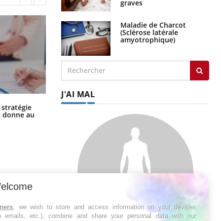
graves
Maladie de Charcot
(Sclérose latérale
amyotrophique)
J'AI MAL
Chikungunya, dengue, West Nile :
 stratégie
que se passe-t-il dans le sud de la
a donne au
France ?
elcome
tners
, we wish to store and access information on your devices
in emails, etc.), combine and share your personal data with our