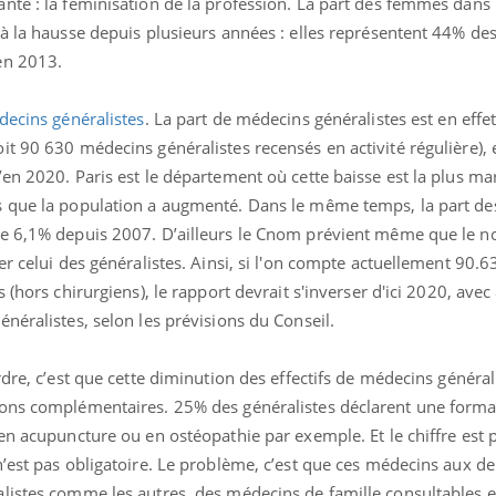
nte : la féminisation de la profession. La part des femmes dans 
 à la hausse depuis plusieurs années : elles représentent 44% d
en 2013.
decins généralistes
. La part de médecins généralistes est en effe
t 90 630 médecins généralistes recensés en activité régulière), e
’en 2020. Paris est le département où cette baisse est la plus m
 que la population a augmenté. Dans le même temps, la part des
de 6,1% depuis 2007. D’ailleurs le Cnom prévient même que le 
er celui des généralistes. Ainsi, si l'on compte actuellement 90
 (hors chirurgiens), le rapport devrait s'inverser d'ici 2020, ave
néralistes, selon les prévisions du Conseil.
dre, c’est que cette diminution des effectifs de médecins général
uline & Charge mentale : et si on
Eczéma Chronique des
tube
Youtube
ions complémentaires. 25% des généralistes déclarent une forma
Youtube
Y
it en parler??
préparer pour l’été !
 en acupuncture ou en ostéopathie par exemple. Et le chiffre es
026, l'insuline dans le diabète de type 2
L'été arrive… et avec lui,
n’est pas obligatoire. Le problème, c’est que ces médecins aux d
e entourée d'idées reçues chez les
rythme de vie ! Vacances, 
listes comme les autres, des médecins de famille consultables 