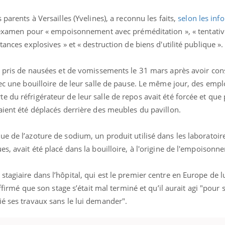
 parents à Versailles (Yvelines), a reconnu les faits,
selon les inf
n examen pour « empoisonnement avec préméditation », « tentativ
tances explosives » et « destruction de biens d'utilité publique ».
été pris de nausées et de vomissements le 31 mars après avoir 
vec une bouilloire de leur salle de pause. Le même jour, des empl
 du réfrigérateur de leur salle de repos avait été forcée et que 
aient été déplacés derrière des meubles du pavillon.
e de l’azoture de sodium, un produit utilisé dans les laboratoir
La sieste empêche-t-elle
Fortes c
es, avait été placé dans la bouilloire, à l'origine de l'empoisonn
de dormir la nuit ?
pourquo
noyade g
tagiaire dans l’hôpital, qui est le premier centre en Europe de lu
affirmé que son stage s’était mal terminé et qu’il aurait agi "pour
VIH : la fin du comprimé
Le Viagr
tous les jours se profile-t-
freiner 
ié ses travaux sans le lui demander".
elle enfin ?
cancer ?