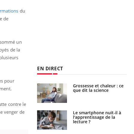
ormations
du
e de
consommé un
oyés de la
plusieurs
EN DIRECT
es pour
haleurs :
Grossesse et chaleur : ce
ement.
i le risque de
que dit la science
rimpe-t-il ?
tte contre le
 se venger de
a pourrait-il
Le smartphone nuit-il à
la propagation du
l'apprentissage de la
lecture ?