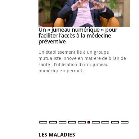
Youtube
2026
Un « jumeau numérique » pour
Youtube
faciliter l’accès à la médecine
 pour de
Youtube
préventive
teintes de
Un établissement lié à un groupe
e de questions, de
mutualiste innove en matière de bilan de
santé : l'utilisation d'un « jumeau
CO
You
numérique » permet ...
Cou
nou
bou
épi
LES MALADIES