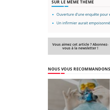
SUR LE MÊME THÈME
olorectal : une
Cytomégalovirus : ce qui
e simple aurait
change dans la prise en
a donne au Pays
charge des femmes
Ouverture d'une enquête pour 
enceintes
Un infirmier aurait empoisonné 
Vous aimez cet article ? Abonnez-
vous à la newsletter !
NOUS VOUS RECOMMANDON