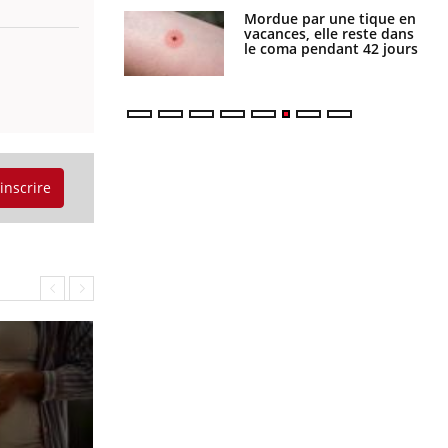
i manger moins
Mordue par une tique en
éines pourrait
vacances, elle reste dans
ent être bénéfique
le coma pendant 42 jours
'inscrire