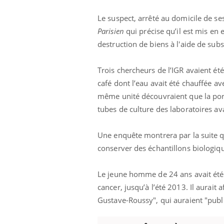
Le suspect, arrêté au domicile de ses
Parisien
qui précise qu’il est mis e
destruction de biens à l'aide de subs
Trois chercheurs de l’IGR avaient 
café dont l’eau avait été chauffée a
même unité découvraient que la porte
tubes de culture des laboratoires av
Une enquête montrera par la suite qu
 oublier les
Chikungunya, dengue,
conserver des échantillons biologiqu
n vacances ?
West Nile : que se passe-
t-il dans le sud de la
France ?
Le jeune homme de 24 ans avait été s
cancer, jusqu’à l’été 2013. Il aurait 
 connectés :
Les médicaments GLP-1
le travail
protègent-ils aussi les os
Gustave-Roussy", qui auraient "publ
de plus en plus
?
soirées