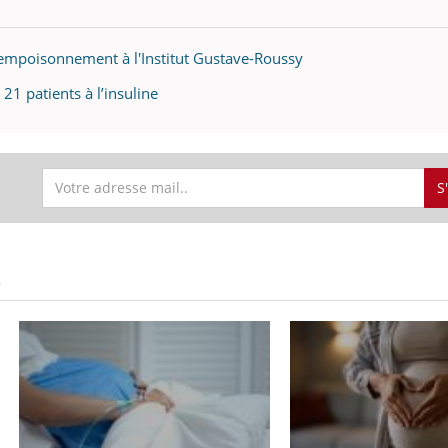
Pourquoi votre ventre
Pourquo
gâche-t-il les premiers
de prot
jours de vos vacances ?
finalem
empoisonnement à l'Institut Gustave-Roussy
21 patients à l’insuline
S
S