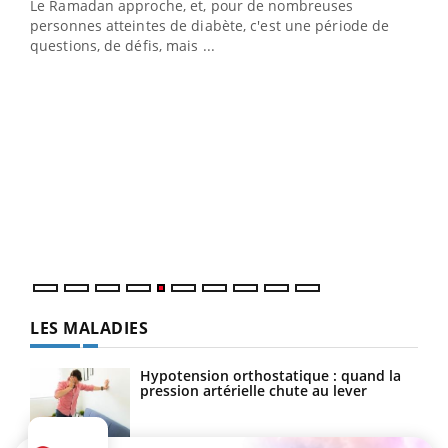
Le Ramadan approche, et, pour de nombreuses
Un établissement lié à un groupe mutualiste innove en
personnes atteintes de diabète, c'est une période de
matière de bilan de santé : l'utilisation d'un « jumeau
questions, de défis, mais ...
numérique » permet ...
COU
You
Coup
vous
épis
LES MALADIES
Hypotension orthostatique : quand la
pression artérielle chute au lever