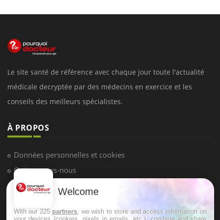
Le site santé de référence avec chaque jour toute l'actualité
médicale decryptée par des médecins en exercice et les
conseils des meilleurs spécialistes.
À PROPOS
Données personnelles et cookies
Qui sommes-nous
Conditions d'utilisation
Welcome
Plan du site
With our 225
partners
, we wish to store and access information on
Mentions Légales
your devices (cookies, pixels in emails, etc.), combine and share