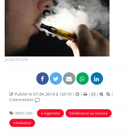
JAUBERT/SIPA
Publié le 07.04.2014 à 12h10
|
|
|
|
|
Commenter
Mots clés :
e-cigarette
Intolérance au lactose
inhalateur