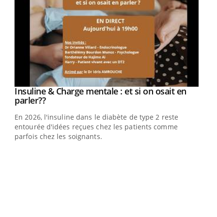
Youtube
Insuline & Charge mentale : et si on osait en
Youtube
Youtube
parler??
En 2026, l'insuline dans le diabète de type 2 reste
entourée d'idées reçues chez les patients comme
parfois chez les soignants.
Ecz
You
pour
L'ét
Vaca