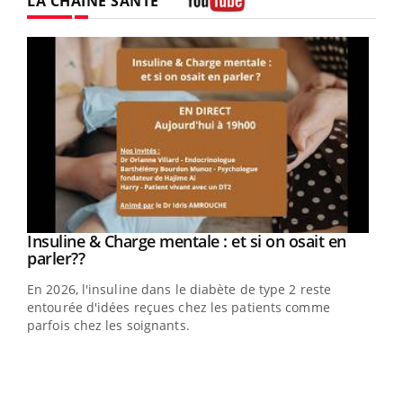
LA CHAÎNE SANTÉ
Youtube
Youtube
Insuline & Charge mentale : et si on osait en
Youtube
Youtube
parler??
En 2026, l'insuline dans le diabète de type 2 reste
entourée d'idées reçues chez les patients comme
parfois chez les soignants.
Ecz
You