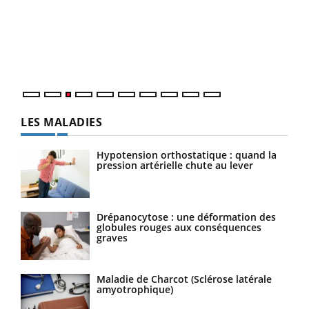
pour
L'ét
Vaca
Nos 
LES MALADIES
Hypotension orthostatique : quand la
pression artérielle chute au lever
Drépanocytose : une déformation des
globules rouges aux conséquences
graves
Maladie de Charcot (Sclérose latérale
amyotrophique)