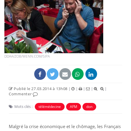
DDAA/ZOB/WENN.COM/SIPA
Publié le 27.03.2014 à 13h08
|
|
|
|
|
Commenter
Mots clés :
télémédecine
AFM
don
Malgré la crise économique et le chômage, les Français