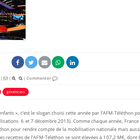
Fortes chaleurs :
Grossess
pourquoi le risque de
que dit 
noyade grimpe-t-il ?
Le Viagra pourrait-il
Le smart
freiner la propagation du
l'appren
cancer ?
lecture 
|
|
|
Commenter
Pourquoi manger moins
Mordue 
généticien
de protéines pourrait
vacances
finalement être bénéfique
le coma
nfants », c’est le slogan choisi cette année par l’AFM-Téléthon pou
isations 6 et 7 décembre 2013). Comme chaque année, France 
thon pour rendre compte de la mobilisation nationale mais auss
les recettes de l’AFM-Téléthon se sont élevées à 107,2 M€, dont