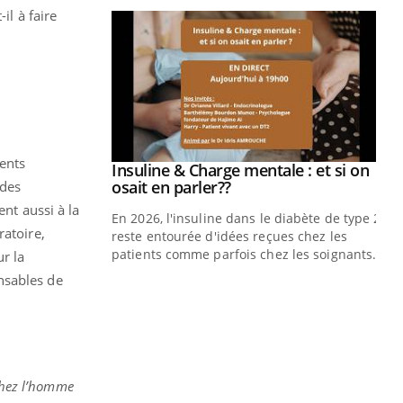
il à faire
prendre pour
illard mental ou
ptômes de la
ples ce qui la rend
ments
Insuline & Charge mentale : et si on
Youtube
Youtube
osait en parler??
 des
ent aussi à la
En 2026, l'insuline dans le diabète de type 2
ratoire,
reste entourée d'idées reçues chez les
patients comme parfois chez les soignants.
r la
nsables de
Ec
You
pré
L'é
ryt
sol
chez l’homme
sont