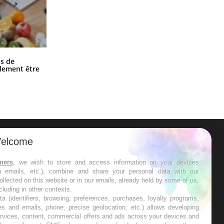
Grossesse et chaleur : ce que dit la
s de
science
alement être
elcome
ER
tners
, we wish to store and access information on your devices
in emails, etc.), combine and share your personal data with our
s les semaines les meilleures
ollected on this website or in our emails, already held by some of us,
ncluding in other contexts.
ta (identifiers, browsing, preferences, purchases, loyalty programs,
es and emails, phone, precise geolocation, etc.) allows developing
ervices, content, commercial offers and ads across your devices and