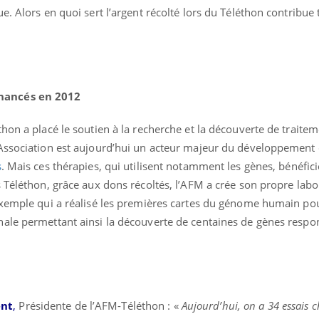
. Alors en quoi sert l’argent récolté lors du Téléthon contribue t-
Carence en fer : com
Youtube
Youtube
prévenir
Fatigue, irritabilité, brou
même alopécie… Les sym
nancés en 2012
carence en fer sont multi
...
hon a placé le soutien à la recherche et la découverte de traite
éma Chronique des Mains :
tube
Youtube
liquer ma maladie
’Association est aujourd’hui un acteur majeur du développement
s
. Mais ces thérapies, qui utilisent notamment les gènes, bénéfici
 a des sujets qui sont faciles à aborder...
 Téléthon, grâce aux dons récoltés, l’AFM a crée son propre labo
tres non ! D'un côté, poser des
tions sur la maladie d'un proche c'est
exemple qui a réalisé les premières cartes du génome humain pou
rer ...
ale permettant ainsi la découverte de centaines de gènes respo
ent
,
Présidente de l’AFM-Téléthon : «
Aujourd’hui, on a 34 essais 