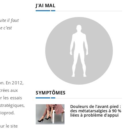
J'AI MAL
ite il faut
e c’est
on. En 2012,
crées aux
SYMPTÔMES
r les essais
stratégiques,
Douleurs de l’avant-pied :
des métatarsalgies à 90 %
Bioprod.
liées à problème d’appui
r le site