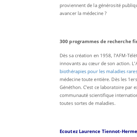
proviennent de la générosité publique
avancer la médecine ?
300 programmes de recherche fi
Dès sa création en 1958, l’AFM-Télét
Ecz
You
exp
innovants au cœur de son action. L
biothérapies pour les maladies rare
Il y
médecine toute entière. Dès les 1ers
d'au
ques
Généthon. C’est ce laboratoire par 
mont
communauté scientifique internation
toutes sortes de maladies.
Ecoutez Laurence Tiennot-Herm