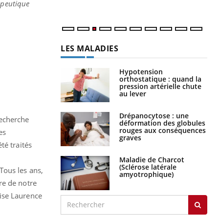
apeutique
LES MALADIES
Hypotension
orthostatique : quand la
pression artérielle chute
au lever
Drépanocytose : une
recherche
déformation des globules
rouges aux conséquences
es
graves
té traités
Maladie de Charcot
(Sclérose latérale
Tous les ans,
amyotrophique)
re de notre
ise Laurence