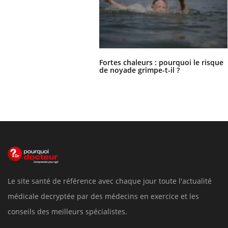
Fortes chaleurs : pourquoi le risque
de noyade grimpe-t-il ?
Le site santé de référence avec chaque jour toute l'actualité
médicale decryptée par des médecins en exercice et les
conseils des meilleurs spécialistes.