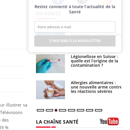
Restez connecté à toute l’actualité de la
Twitter
Facebook
Instagram
Santé
EN DIRECT
e et chaleur : ce
Mordue par un
la science
barracuda, une petite fille
secourue grâce à un
S'INSCRIRE À LA NEWSLETTER
réflexe essentiel
phone nuit-il à
Légionellose en Suisse :
tissage de la
quelle est l’origine de la
?
contamination ?
par une tique en
Allergies alimentaires :
, elle reste dans
une nouvelle arme contre
 pendant 42 jours
les réactions sévères
r illustrer sa
Télévisions
i des
LA CHAÎNE SANTÉ
 89 %
Youtube