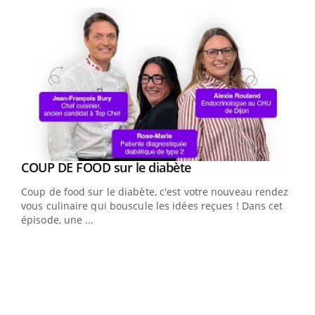
Youtube
Yout
COUP DE FOOD sur le diabète
Quand l’entreprise mise sur le bien être global
Youtube
Youtube
Coup de food sur le diabète, c'est votre nouveau rendez-
"Les rendez-vous de la santé et de la qualité de vie au
vous culinaire qui bouscule les idées reçues ! Dans cet
travail" de Pourquoi Docteur reçoivent Régis Blugeon,
épisode, une ...
DRH et directeur ...
Ecz
You
(3/3