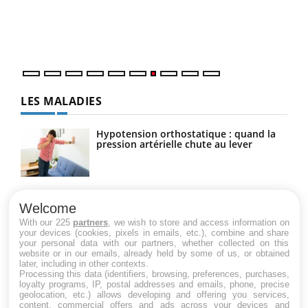
Dans
vous
quot
LES MALADIES
Hypotension orthostatique : quand la
pression artérielle chute au lever
Drépanocytose : une déformation des
globules rouges aux conséquences
Welcome
graves
With our 225
partners
, we wish to store and access information on
your devices (cookies, pixels in emails, etc.), combine and share
your personal data with our partners, whether collected on this
website or in our emails, already held by some of us, or obtained
Maladie de Charcot (Sclérose latérale
later, including in other contexts.
amyotrophique)
Processing this data (identifiers, browsing, preferences, purchases,
loyalty programs, IP, postal addresses and emails, phone, precise
geolocation, etc.) allows developing and offering you services,
content, commercial offers and ads across your devices and