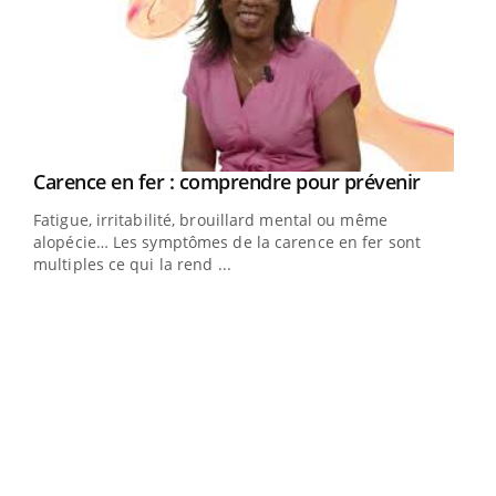
Youtube
a
Carence en fer : comprendre pour prévenir
Youtube
Fatigue, irritabilité, brouillard mental ou même
s non
alopécie… Les symptômes de la carence en fer sont
multiples ce qui la rend ...
Ins
You
par
En 2
ento
parf