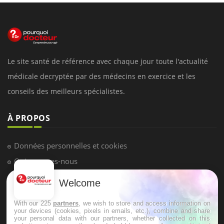
Le site santé de référence avec chaque jour toute l'actualité
médicale decryptée par des médecins en exercice et les
conseils des meilleurs spécialistes.
À PROPOS
Données personnelles et cookies
Qui sommes-nous
Conditions d'utilisation
Welcome
Plan du site
With our 225
partners
, we wish to store and access information on
Mentions Légales
your devices (cookies, pixels in emails, etc.), combine and share
your personal data with our partners, whether collected on this
Nous contacter