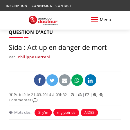
INSCRIPTION
CONNEXION
CONTACT
Menu
QUESTION D'ACTU
Sida : Act up en danger de mort
Par
Philippe Berrebi
Publié le 21.03.2014 à 09h32
|
|
|
|
|
Commenter
Mots clés :
Shy'm
triglycéride
AIDES