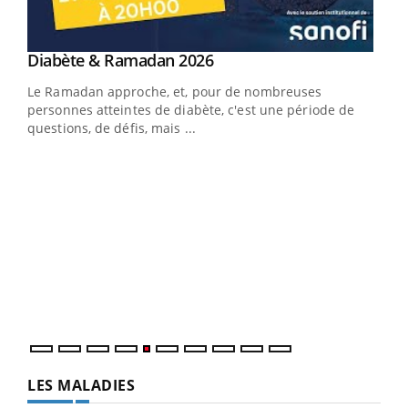
Youtube
Diabète & Ramadan 2026
Youtube
Le Ramadan approche, et, pour de nombreuses
vie !
personnes atteintes de diabète, c'est une période de
…
questions, de défis, mais ...
Un 
You
à l
Un é
mati
numé
LES MALADIES