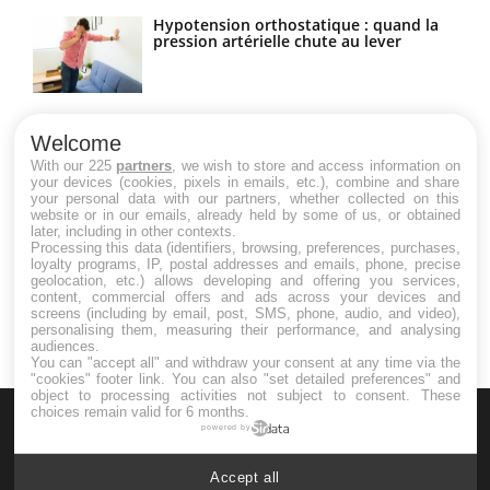
Hypotension orthostatique : quand la
pression artérielle chute au lever
Drépanocytose : une déformation des
globules rouges aux conséquences
Welcome
graves
With our 225
partners
, we wish to store and access information on
your devices (cookies, pixels in emails, etc.), combine and share
your personal data with our partners, whether collected on this
website or in our emails, already held by some of us, or obtained
Maladie de Charcot (Sclérose latérale
later, including in other contexts.
amyotrophique)
Processing this data (identifiers, browsing, preferences, purchases,
loyalty programs, IP, postal addresses and emails, phone, precise
geolocation, etc.) allows developing and offering you services,
content, commercial offers and ads across your devices and
screens (including by email, post, SMS, phone, audio, and video),
personalising them, measuring their performance, and analysing
audiences.
You can "accept all" and withdraw your consent at any time via the
"cookies" footer link
. You can also "set detailed preferences" and
object to processing activities not subject to consent. These
choices remain valid for 6 months.
powered by
Accept all