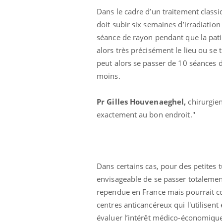
Dans le cadre d’un traitement classi
doit subir six semaines d’irradiation
séance de rayon pendant que la patie
alors très précisément le lieu ou se t
peut alors se passer de 10 séances 
moins.
 Mains :
Carence en fer : comprendre pour
Ins
Youtube
You
Pr Gilles Houvenaeghel,
chirurgien
Youtube
Youtube
prévenir
osa
exactement au bon endroit."
aciles à aborder...
Fatigue, irritabilité, brouillard mental ou
En 2
poser des
même alopécie… Les symptômes de la
rest
'un proche c'est
carence en fer sont multiples ce qui la rend
pat
...
Dans certains cas, pour des petites 
envisageable de se passer totalemen
rependue en France mais pourrait co
centres anticancéreux qui l'utilisent
évaluer l’intérêt médico-économiqu