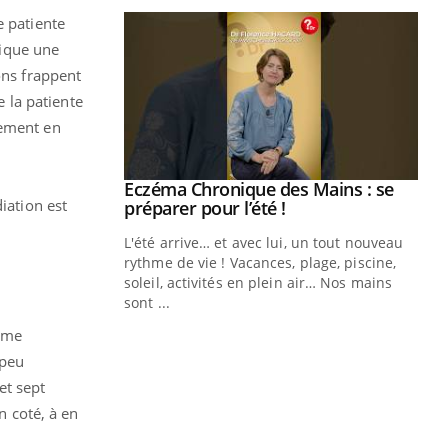
e patiente
tique une
ons frappent
e la patiente
tement en
Youtube
Eczéma Chronique des Mains : se
Diabète & Ramadan 2026
Youtube
Youtube
diation est
Youtube
préparer pour l’été !
Le Ramadan approche, et, pour de
L'été arrive… et avec lui, un tout nouveau
nombreuses personnes atteintes de
rythme de vie ! Vacances, plage, piscine,
diabète, c'est une période de questions, de
soleil, activités en plein air… Nos mains
défis, mais ...
sont ...
Un
You
même
fac
pr
 peu
et sept
Un 
n coté, à en
mut
san