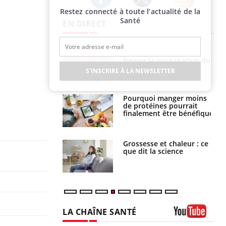
Restez connecté à toute l’actualité de la
Twitter
Facebook
Instagram
Santé
EN DIRECT
Le Viagra pourrait-il
Le smartphone nuit-il à
freiner la propagation du
l'apprentissage de la
cancer ?
lecture ?
S'INSCRIRE À LA NEWSLETTER
Pourquoi manger moins
Mordue par une tique en
de protéines pourrait
vacances, elle reste dans
finalement être bénéfique
le coma pendant 42 jours
Grossesse et chaleur : ce
Mordue par un
que dit la science
barracuda, une petite fille
secourue grâce à un
réflexe essentiel
LA CHAÎNE SANTÉ
Youtube