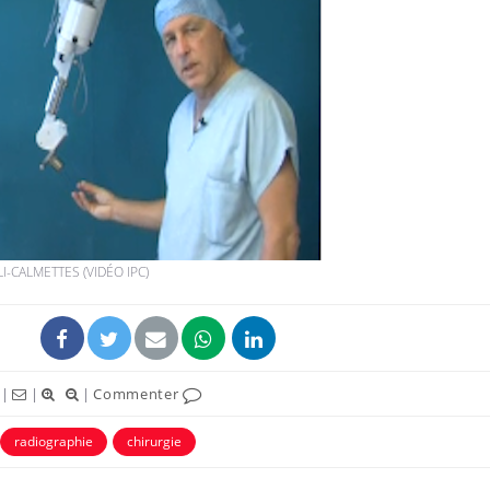
VIH : la fin du comprimé
tous les jours se profile-t-
elle enfin ?
Pourquoi votre ventre
gâche-t-il les premiers
jours de vos vacances ?
I-CALMETTES (VIDÉO IPC)
Fortes chaleurs :
pourquoi le risque de
noyade grimpe-t-il ?
|
|
|
Commenter
radiographie
chirurgie