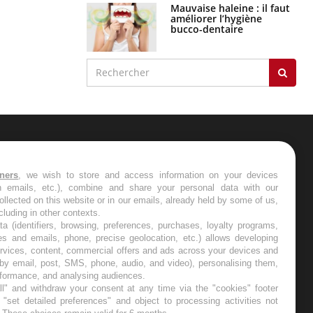
Mauvaise haleine : il faut
améliorer l’hygiène
bucco-dentaire
ER
tners
, we wish to store and access information on your devices
in emails, etc.), combine and share your personal data with our
s les semaines les meilleures
ollected on this website or in our emails, already held by some of us,
ncluding in other contexts.
ta (identifiers, browsing, preferences, purchases, loyalty programs,
es and emails, phone, precise geolocation, etc.) allows developing
ervices, content, commercial offers and ads across your devices and
 by email, post, SMS, phone, audio, and video), personalising them,
RE
rformance, and analysing audiences.
l" and withdraw your consent at any time via the "cookies" footer
"set detailed preferences" and object to processing activities not