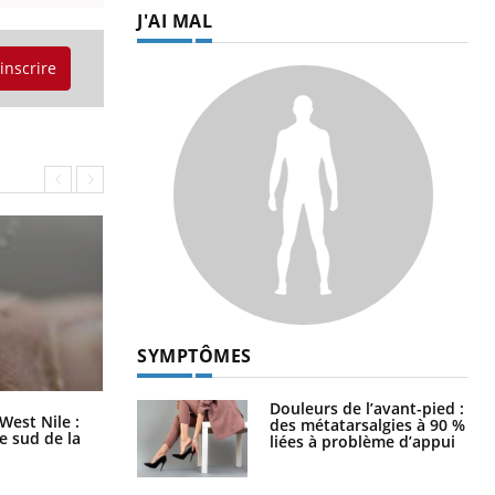
J'AI MAL
'inscrire
SYMPTÔMES
Douleurs de l’avant-pied :
Les médicaments GLP-1 protègent-
West Nile :
des métatarsalgies à 90 %
ils aussi les os ?
le sud de la
liées à problème d’appui