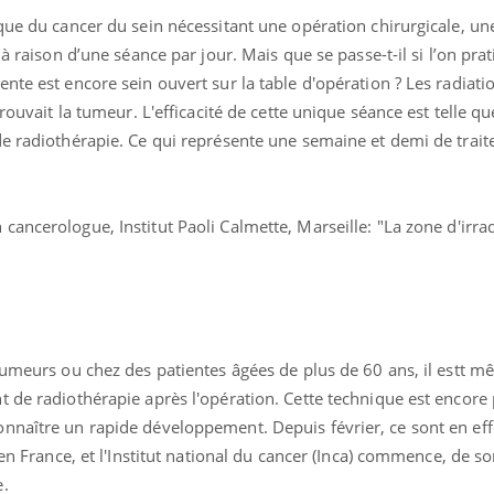
que du cancer du sein nécessitant une opération chirurgicale, un
 à raison d’une séance par jour. Mais que se passe-t-il si l’on pra
nte est encore sein ouvert sur la table d'opération ? Les radiati
rouvait la tumeur. L'efficacité de cette unique séance est telle qu
de radiothérapie. Ce qui représente une semaine et demi de trai
uline & Charge mentale : et si on
tube
 cancerologue, Institut Paoli Calmette, Marseille: "La zone d'irra
Youtube
it en parler??
026, l'insuline dans le diabète de type 2
e entourée d'idées reçues chez les
ients comme parfois chez les soignants.
tumeurs ou chez des patientes âgées de plus de 60 ans, il estt 
t de radiothérapie après l'opération. Cette technique est encore
nnaître un rapide développement. Depuis février, ce sont en eff
 en France, et l'Institut national du cancer (Inca) commence, de so
e.