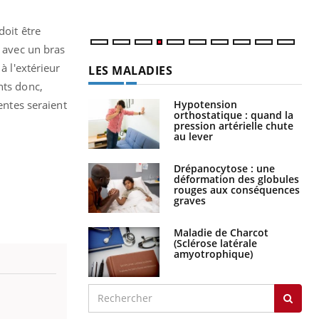
num
doit être
e avec un bras
à l'extérieur
LES MALADIES
nts donc,
Hypotension
entes seraient
orthostatique : quand la
pression artérielle chute
au lever
Drépanocytose : une
déformation des globules
rouges aux conséquences
graves
Maladie de Charcot
(Sclérose latérale
amyotrophique)