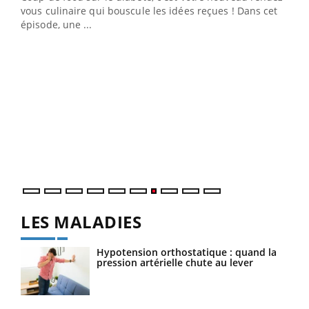
 en
vous culinaire qui bouscule les idées reçues ! Dans cet
u
épisode, une ...
Qua
You
"Les
trav
DRH 
LES MALADIES
Hypotension orthostatique : quand la
pression artérielle chute au lever