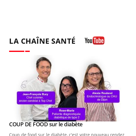
LA CHAÎNE SANTÉ
Youtube
Youtube
cès
COUP DE FOOD sur le diabète
Youtube
Coup de food sur le diabète, c'est votre nouveau rendez-