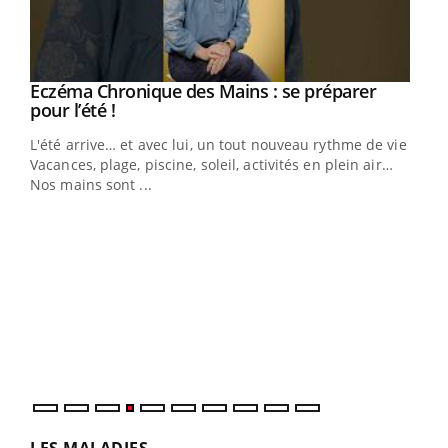
Eczéma Chronique des Mains : se préparer
Youtube
Youtube
pour l’été !
L'été arrive… et avec lui, un tout nouveau rythme de vie !
Vacances, plage, piscine, soleil, activités en plein air…
Nos mains sont ...
Dia
You
Le 
pers
ques
LES MALADIES