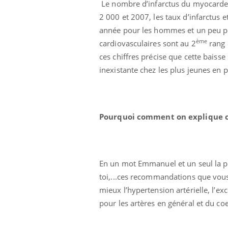
Le nombre d’infarctus du myocarde 
2 000 et 2007, les taux d’infarctu
année pour les hommes et un peu pl
ème
cardiovasculaires sont au 2
rang d
ces chiffres précise que cette baiss
inexistante chez les plus jeunes en 
Pourquoi comment on explique ce
En un mot Emmanuel et un seul la prév
toi,...ces recommandations que vous 
mieux l’hypertension artérielle, l’e
pour les artères en général et du coe