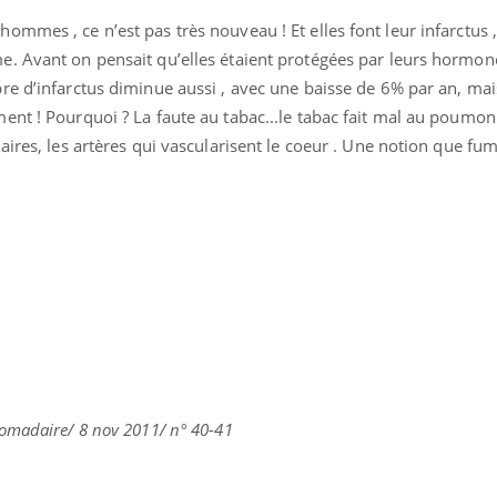
mmes , ce n’est pas très nouveau ! Et elles font leur infarctus , 
. Avant on pensait qu’elles étaient protégées par leurs hormone
re d’infarctus diminue aussi , avec une baisse de 6% par an, ma
nt ! Pourquoi ? La faute au tabac...le tabac fait mal au poumon 
aires, les artères qui vascularisent le coeur . Une notion que fu
omadaire/ 8 nov 2011/ n° 40-41