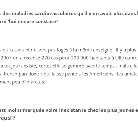
t des maladies cardiovasculaires qu’il y en avait plus dans
ourd ‘hui encore constaté?
és du cassoulet ne sont pas logés à la même enseigne : il y a plus 
n 2007 on a recensé 270 cas pour 100 000 habitants à Lille contr
éma Chronique des Mains :
Carence en fer : com
tube
Youtube
Youtube
Youtube
liquer ma maladie
prévenir
 a toujours existé, certes elle se gomme avec le temps , mais elle
« french paradoxe » qui laisse pantois les Américains : les amate
 a des sujets qui sont faciles à aborder...
Fatigue, irritabilité, brou
tres non ! D'un côté, poser des
même alopécie… Les sym
ment peu d’infarctus.
tions sur la maladie d'un proche c'est
carence en fer sont multi
rer ...
...
est moins marquée voire inexistante chez les plus jeunes 
rquoi ?