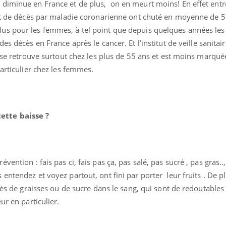
diminue en France et de plus, on en meurt moins! En effet entr
s et de décès par maladie coronarienne ont chuté en moyenne de
us pour les femmes, à tel point que depuis quelques années les
es décès en France après le cancer. Et l’institut de veille sanitai
VIH : la fin du comprimé
Le Viagr
e se retrouve surtout chez les plus de 55 ans et est moins marqué
tous les jours se profile-t-
freiner 
elle enfin ?
cancer ?
particulier chez les femmes.
Pourquoi votre ventre
Pourquo
gâche-t-il les premiers
de prot
jours de vos vacances ?
finalem
tte baisse ?
Fortes chaleurs :
Grossess
pourquoi le risque de
que dit 
noyade grimpe-t-il ?
ention : fais pas ci, fais pas ça, pas salé, pas sucré , pas gras..
entendez et voyez partout, ont fini par porter leur fruits . De p
xcès de graisses ou de sucre dans le sang, qui sont de redoutable
ur en particulier.