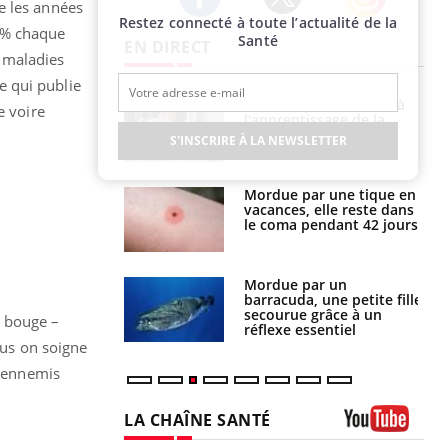
e les années
Restez connecté à toute l’actualité de la
Twitter
Facebook
Instagram
 5% chaque
Santé
EN DIRECT
 maladies
re qui publie
a pourrait-il
Le smartphone nuit-il à
e voire
la propagation du
l'apprentissage de la
lecture ?
S'INSCRIRE À LA NEWSLETTER
i manger moins
Mordue par une tique en
éines pourrait
vacances, elle reste dans
ent être bénéfique
le coma pendant 42 jours
e et chaleur : ce
Mordue par un
la science
barracuda, une petite fille
secourue grâce à un
, bouge –
réflexe essentiel
lus on soigne
s ennemis
LA CHAÎNE SANTÉ
Youtube