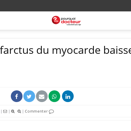
farctus du myocarde baiss
|
|
|
Commenter