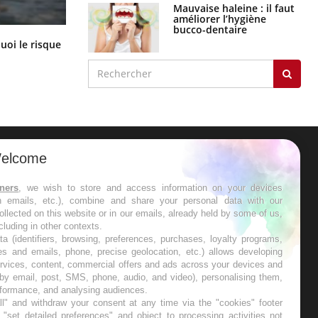
Mauvaise haleine : il faut
améliorer l’hygiène
bucco-dentaire
Le Viagra pourrait-il freiner la
uoi le risque
propagation du cancer ?
?
elcome
ER
tners
, we wish to store and access information on your devices
in emails, etc.), combine and share your personal data with our
s les semaines les meilleures
ollected on this website or in our emails, already held by some of us,
ncluding in other contexts.
ta (identifiers, browsing, preferences, purchases, loyalty programs,
es and emails, phone, precise geolocation, etc.) allows developing
ervices, content, commercial offers and ads across your devices and
 by email, post, SMS, phone, audio, and video), personalising them,
RE
rformance, and analysing audiences.
l" and withdraw your consent at any time via the "cookies" footer
"set detailed preferences" and object to processing activities not