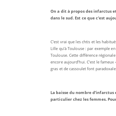
On a dit à propos des infarctus e
dans le sud. Est ce que c’est auj
C'est vrai que les chtis et les habitu
Lille qu’à Toulouse : par exemple e
Ecz
You
exp
Toulouse. Cette différence régionale
encore aujourd’hui. C’est le fameux 
Il y
d'au
gras et de cassoulet font paradoxale
ques
mont
La baisse du nombre d’infarctus 
particulier chez les femmes. Pou