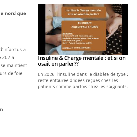
 le nord que
d’infarctus à
e 207 à
prendre pour
Insuline & Charge mentale : et si on
Youtube
Youtube
osait en parler??
 se maintient
urs de foie
illard mental ou
En 2026, l'insuline dans le diabète de type 2
ptômes de la
reste entourée d'idées reçues chez les
ples ce qui la rend
patients comme parfois chez les soignants.
Ec
You
pré
en
L'é
ryt
sol
sont