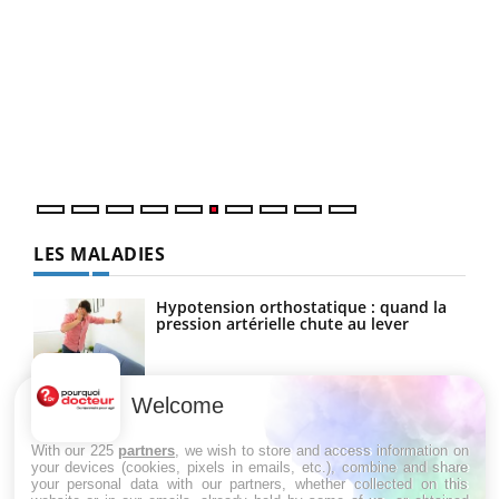
COU
You
Coup
vous
épis
LES MALADIES
Hypotension orthostatique : quand la
pression artérielle chute au lever
Welcome
Drépanocytose : une déformation des
globules rouges aux conséquences
graves
With our 225
partners
, we wish to store and access information on
your devices (cookies, pixels in emails, etc.), combine and share
your personal data with our partners, whether collected on this