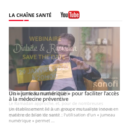
LA CHAÎNE SANTÉ
Youtube
Un « jumeau numérique » pour faciliter l’accès
Youtube
Youtube
à la médecine préventive
Un établissement lié à un groupe mutualiste innove en
e
matière de bilan de santé : l'utilisation d'un « jumeau
numérique » permet ...