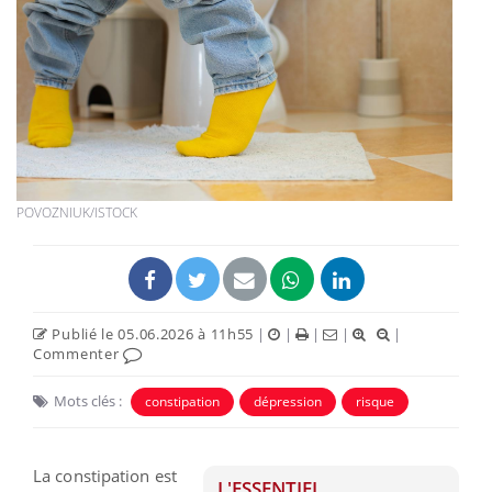
POVOZNIUK/ISTOCK
Publié le 05.06.2026 à 11h55
|
|
|
|
|
Commenter
Mots clés :
constipation
dépression
risque
La constipation est
L'ESSENTIEL