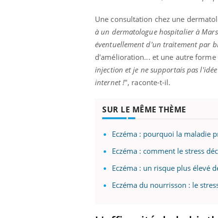
Une consultation chez une dermatolog
à un dermatologue hospitalier à Marsei
éventuellement d'un traitement par b
Eczéma Chronique des Mains :
Car
Youtube
You
Youtube
expliquer ma maladie
pré
d'amélioration... et une autre form
injection et je ne supportais pas l'id
Il y a des sujets qui sont faciles à aborder...
Fati
internet !
", raconte-t-il.
d'autres non ! D'un côté, poser des
mêm
questions sur la maladie d'un proche c'est
care
montrer ...
...
SUR LE MÊME THÈME
Eczéma : pourquoi la maladie p
Eczéma : comment le stress déc
Eczéma : un risque plus élevé d
Eczéma du nourrisson : le stres