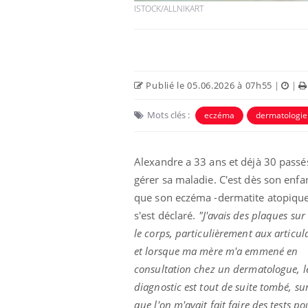
ISTOCK/ALLNIKART
Publié le 05.06.2026 à 07h55
|
|
Mots clés :
eczéma
dermatologie
Alexandre a 33 ans et déjà 30 passé
gérer sa maladie. C'est dès son enfa
Chikungunya, dengue,
que son eczéma -dermatite atopiqu
West Nile : que se passe-
s'est déclaré.
"J'avais des plaques sur
t-il dans le sud de la
France ?
le corps, particulièrement aux articul
et lorsque ma mère m'a emmené en
Les médicaments GLP-1
consultation chez un dermatologue, l
protègent-ils aussi les os
?
diagnostic est tout de suite tombé, su
que l'on m'avait fait faire des tests po