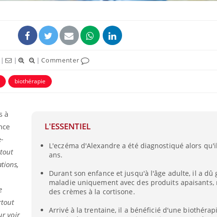
|
|
|
Commenter
biothérapie
s à
L'ESSENTIEL
nce
La sieste empêche-t-elle
Fortes c
e-
L'eczéma d'Alexandre a été diagnostiqué alors qu'il
de dormir la nuit ?
pourquo
 tout
noyade g
ans.
ations,
Durant son enfance et jusqu'à l'âge adulte, il a dû 
VIH : la fin du comprimé
Le Viagr
maladie uniquement avec des produits apaisants
e
tous les jours se profile-t-
freiner 
des crèmes à la cortisone.
elle enfin ?
cancer ?
rtout
Arrivé à la trentaine, il a bénéficié d'une biothérapi
ur voir