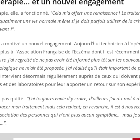
thérapie... et un nouvel engagement
ie, elle, a fonctionné.
"Cela m'a offert une renaissance ! Le trai
 quasiment une vie normale même si je dois parfois utiliser de la 
avant !".
cu a motivé un nouvel engagement. Aujourd'hui technicien à l'opé
plus à l'Association Française de l'Eczéma dont il est récemment
, j'ai regretté de ne pas avoir été informé plus tôt sur les nouvea
ogique ne m'ait été proposée, j'ai réalisé qu'il était important de 
il intervient désormais régulièrement auprès de ceux qui doivent 
t des laboratoires pour leur apporter un retour sur son expér
a pas quitté :
"J'ai toujours envie d'y croire, d'ailleurs j'ai du mal à d
espacer mon traitement mais cela revient; en revanche, il est à nouve
association des personnes qui n'ont plus aucun symptôme... mais je s
..".