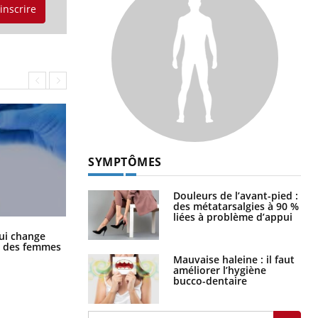
'inscrire
SYMPTÔMES
Douleurs de l’avant-pied :
des métatarsalgies à 90 %
liées à problème d’appui
La sieste empêche-t-elle de dormir
ui change
la nuit ?
ge des femmes
Mauvaise haleine : il faut
améliorer l’hygiène
bucco-dentaire