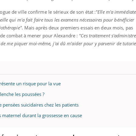
ue de ville confirme le sérieux de son état :
"Elle m'a immédiat
lle qui m'a fait faire tous les examens nécessaires pour bénéficier
iothérapie".
Mais après deux premiers essais en deux mois, pas
ence en fer : comprendre pour
Insuline & Charge ment
tube
Youtube
Youtube
Yout
venir
osait en parler??
e de combat à mener pour Alexandre :
"Ces traitement s'administr
ée de me piquer moi-même, j'ai dû m'aider pour y parvenir de tutorie
gue, irritabilité, brouillard mental ou
En 2026, l'insuline dans l
e alopécie… Les symptômes de la
reste entourée d'idées re
nce en fer sont multiples ce qui la rend
patients comme parfois ch
résente un risque pour la vue
lenche les poussées ?
e pensées suicidaires chez les patients
s maternel durant la grossesse en cause