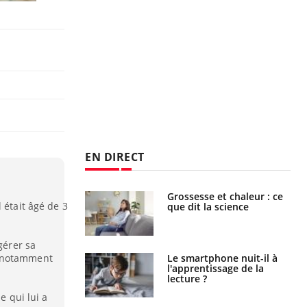
EN DIRECT
haleurs :
Grossesse et chaleur : ce
 était âgé de 3
i le risque de
que dit la science
rimpe-t-il ?
gérer sa
a pourrait-il
Le smartphone nuit-il à
, notamment
la propagation du
l'apprentissage de la
lecture ?
e qui lui a