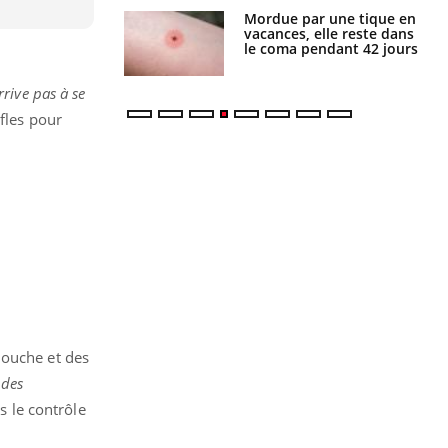
i manger moins
Mordue par une tique en
éines pourrait
vacances, elle reste dans
ent être bénéfique
le coma pendant 42 jours
rrive pas à se
fles pour
douche et des
 des
s le contrôle