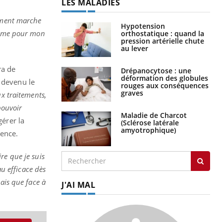
LES MALADIES
tement marche
Hypotension
crème pour mon
orthostatique : quand la
pression artérielle chute
au lever
ra de
Drépanocytose : une
déformation des globules
 devenu le
rouges aux conséquences
graves
ux traitements,
pouvoir
Maladie de Charcot
gérer la
(Sclérose latérale
amyotrophique)
ience.
ire que je suis
au efficace dès
ais que face à
J'AI MAL