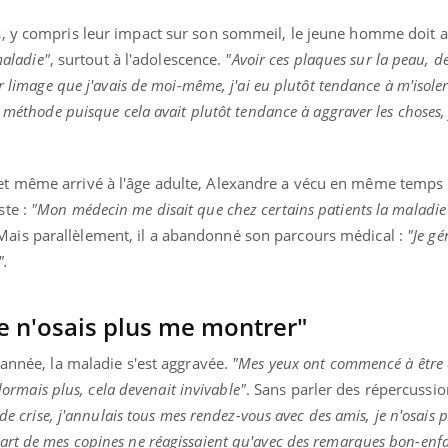
s, y compris leur impact sur son sommeil, le jeune homme doit 
maladie"
, surtout à l'adolescence.
"Avoir ces plaques sur la peau, d
r limage que j'avais de moi-même, j'ai eu plutôt tendance à m'isole
 méthode puisque cela avait plutôt tendance à aggraver les choses, j
t même arrivé à l'âge adulte, Alexandre a vécu en même temps 
ste :
"Mon médecin me disait que chez certains patients la maladie 
ais parallèlement, il a abandonné son parcours médical :
"Je gé
".
je n'osais plus me montrer"
 année, la maladie s'est aggravée.
"Mes yeux ont commencé à être a
 dormais plus, cela devenait invivable"
. Sans parler des répercussio
 de crise, j'annulais tous mes rendez-vous avec des amis, je n'osais 
rt de mes copines ne réagissaient qu'avec des remarques bon-enfan