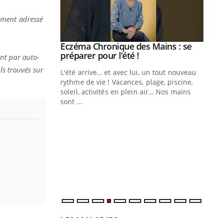
ement adressé
ale : et si on
Eczéma Chronique des Mains : se
Youtube
ube
Youtube
préparer pour l’été !
ent par auto-
ls trouvés sur
e diabète de type 2
L'été arrive… et avec lui, un tout nouveau
çues chez les
rythme de vie ! Vacances, plage, piscine,
ez les soignants.
soleil, activités en plein air… Nos mains
sont ...
Di
You
Le 
nom
dia
défi