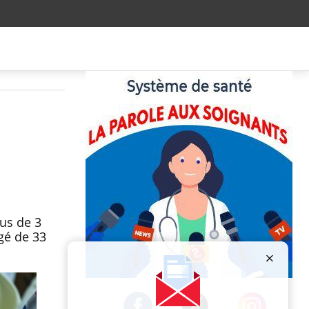
lus de 3
gé de 33
Publicité