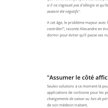
Cytomégalovirus : ce qui
si il ne s'agissait pas d'allergie et qu'il
change dans la prise en
avaient été négatifs"
.
charge des femmes
enceintes
A cet âge, le problème majeur avec 
contrôler!",
raconte Alexandre en évoq
dormir pour éviter qu'il passe ses nui
"Assumer le côté affi
Seules solutions à ce moment-là pou
applications de cortisone pour les 
changements de saison ou lors de péri
de son médecin traitant.