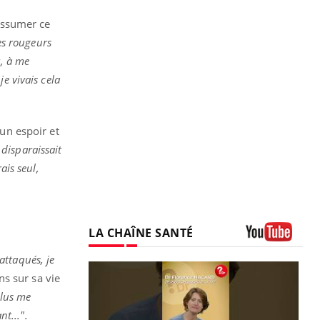
assumer ce
es rougeurs
r, à me
e vivais cela
un espoir et
disparaissait
rais seul,
LA CHAÎNE SANTÉ
Youtube
ttaqués, je
ns sur sa vie
plus me
t...".