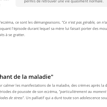
permis de retrouver une vie quasiment normale.
Pourquoi votre ventre
Pourquo
s
gâche-t-il les premiers
de prot
jours de vos vacances ?
finalem
l'eczéma, ce sont les démangeaisons.
"Ce n'est pas gérable, on n'a
uant l'épisode durant lequel sa mère lui faisait porter des mou
ts à se gratter.
chant de la maladie"
r calmer les manifestations de la maladie, des crèmes après la 
périodes de poussée de son eczéma,
"particulièrement au moment
odes de stress".
Un palliatif qui a duré toute son adolescence sou