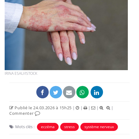
IRINA ESAU/ISTOCK
Publié le 24.03.2026 à 15h25
|
|
|
|
|
Commenter
Mots clés :
eczéma
stress
système nerveux