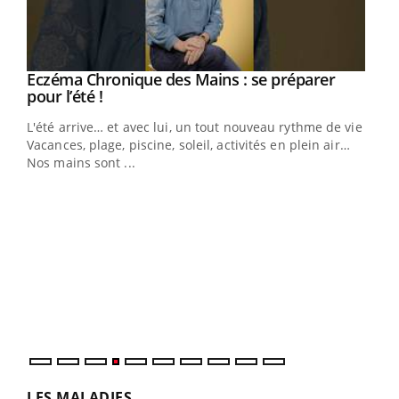
Eczéma Chronique des Mains : se préparer
Youtube
Youtube
pour l’été !
L'été arrive… et avec lui, un tout nouveau rythme de vie !
Vacances, plage, piscine, soleil, activités en plein air…
Nos mains sont ...
Dia
You
Le 
pers
ques
LES MALADIES