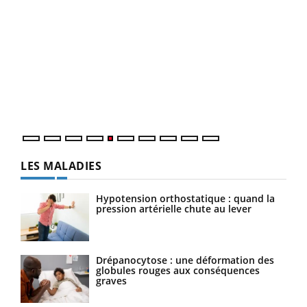
Un 
You
à l
Un é
mati
numé
LES MALADIES
Hypotension orthostatique : quand la
pression artérielle chute au lever
Drépanocytose : une déformation des
globules rouges aux conséquences
graves