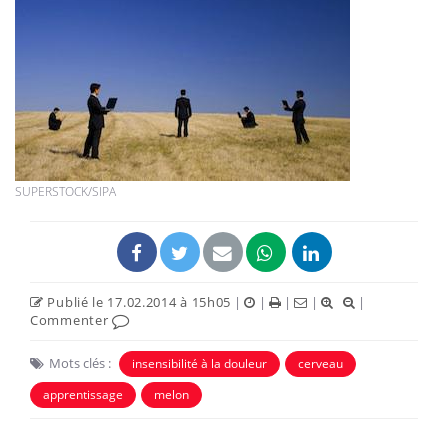
SUPERSTOCK/SIPA
Publié le 17.02.2014 à 15h05
|
|
|
|
|
Commenter
Mots clés :
insensibilité à la douleur
cerveau
apprentissage
melon