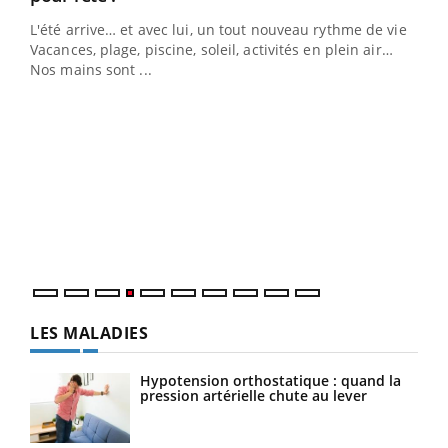
L'été arrive… et avec lui, un tout nouveau rythme de vie !
Vacances, plage, piscine, soleil, activités en plein air…
Nos mains sont ...
Dia
You
Le 
pers
ques
LES MALADIES
Hypotension orthostatique : quand la
pression artérielle chute au lever