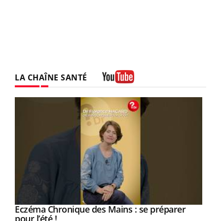
LA CHAÎNE SANTÉ
Youtube
Eczéma Chronique des Mains : se préparer
Youtube
Youtube
pour l’été !