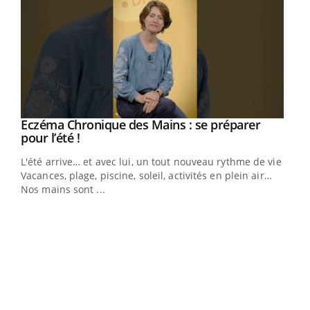
Eczéma Chronique des Mains : se préparer
Youtube
Youtube
pour l’été !
L'été arrive… et avec lui, un tout nouveau rythme de vie !
Vacances, plage, piscine, soleil, activités en plein air…
Nos mains sont ...
Dia
You
Le 
pers
ques