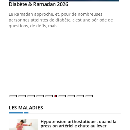
Youtube
Diabète & Ramadan 2026
Un « jumeau numérique » pour faciliter l’accès
Youtube
Youtube
Youtube
à la médecine préventive
Le Ramadan approche, et, pour de nombreuses
Un établissement lié à un groupe mutualiste innove en
personnes atteintes de diabète, c'est une période de
matière de bilan de santé : l'utilisation d'un « jumeau
questions, de défis, mais ...
numérique » permet ...
COU
You
Coup
vous
épis
LES MALADIES
Hypotension orthostatique : quand la
pression artérielle chute au lever