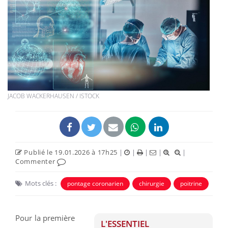
JACOB WACKERHAUSEN / ISTOCK
Publié le 19.01.2026 à 17h25
|
|
|
|
|
Commenter
Mots clés :
pontage coronarien
chirurgie
poitrine
Pour la première
L'ESSENTIEL