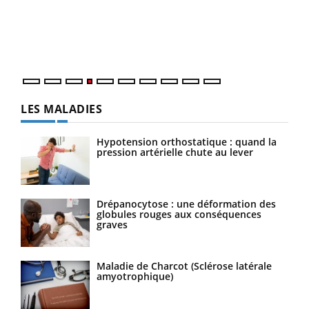
Le 
pers
ques
LES MALADIES
Hypotension orthostatique : quand la
pression artérielle chute au lever
Drépanocytose : une déformation des
globules rouges aux conséquences
graves
Maladie de Charcot (Sclérose latérale
amyotrophique)