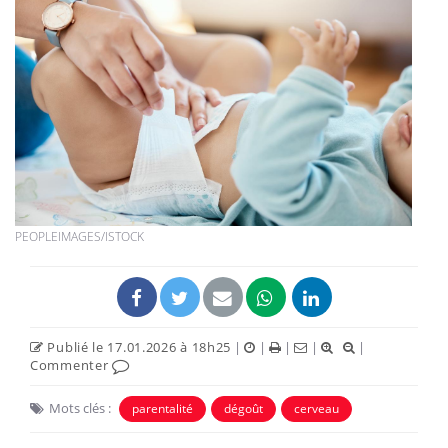
PEOPLEIMAGES/ISTOCK
Publié le 17.01.2026 à 18h25
|
|
|
|
|
Commenter
Mots clés :
parentalité
dégoût
cerveau