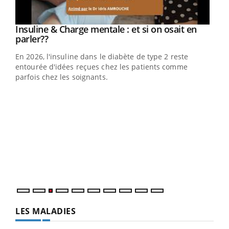
Insuline & Charge mentale : et si on osait en
Youtube
Youtube
parler??
En 2026, l'insuline dans le diabète de type 2 reste
entourée d'idées reçues chez les patients comme
parfois chez les soignants.
Ecz
You
pour
L'ét
Vaca
Nos 
LES MALADIES