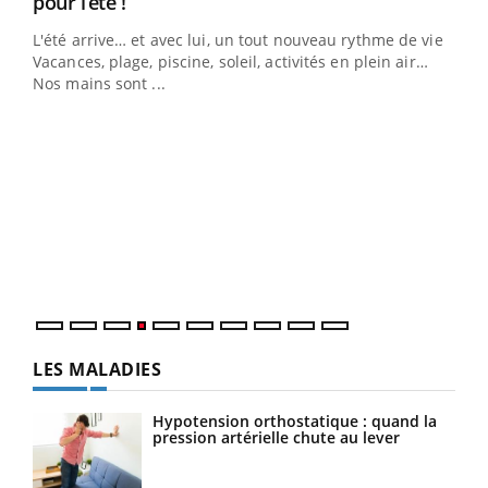
Youtube
pour l’été !
L'été arrive… et avec lui, un tout nouveau rythme de vie !
Vacances, plage, piscine, soleil, activités en plein air…
Nos mains sont ...
Dia
You
Le 
pers
ques
LES MALADIES
Hypotension orthostatique : quand la
pression artérielle chute au lever