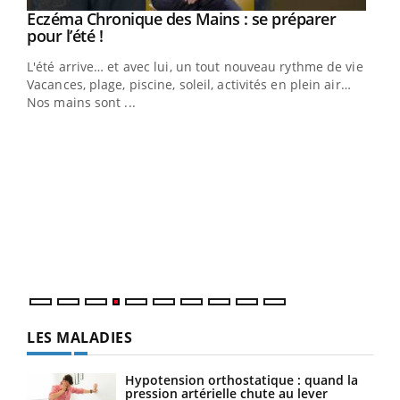
Eczéma Chronique des Mains : se préparer
Youtube
Youtube
pour l’été !
L'été arrive… et avec lui, un tout nouveau rythme de vie !
Vacances, plage, piscine, soleil, activités en plein air…
Nos mains sont ...
Dia
You
Le 
pers
ques
LES MALADIES
Hypotension orthostatique : quand la
pression artérielle chute au lever