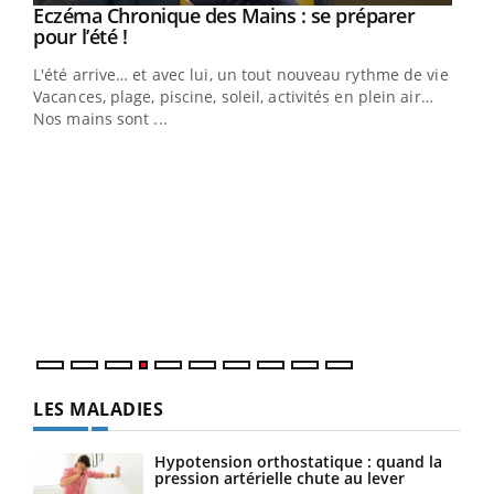
Eczéma Chronique des Mains : se préparer
Youtube
Youtube
pour l’été !
L'été arrive… et avec lui, un tout nouveau rythme de vie !
Vacances, plage, piscine, soleil, activités en plein air…
Nos mains sont ...
Dia
You
Le 
pers
ques
LES MALADIES
Hypotension orthostatique : quand la
pression artérielle chute au lever