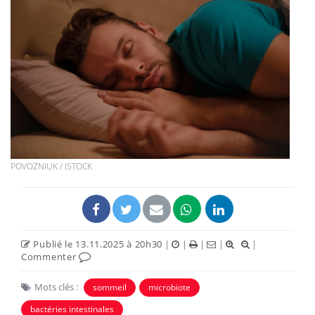
POVOZNIUK / ISTOCK
Publié le 13.11.2025 à 20h30
|
|
|
|
|
Commenter
Mots clés :
sommeil
microbiote
bactéries intestinales