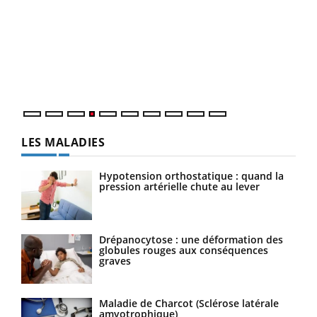
Dia
You
Le 
pers
ques
LES MALADIES
Hypotension orthostatique : quand la
pression artérielle chute au lever
Drépanocytose : une déformation des
globules rouges aux conséquences
graves
Maladie de Charcot (Sclérose latérale
amyotrophique)