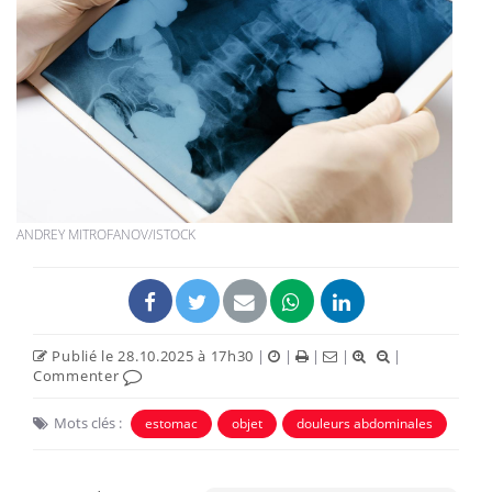
ANDREY MITROFANOV/ISTOCK
Publié le 28.10.2025 à 17h30
|
|
|
|
|
Commenter
Mots clés :
estomac
objet
douleurs abdominales