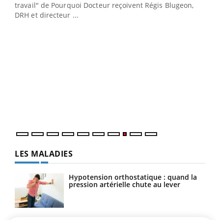
cet
travail" de Pourquoi Docteur reçoivent Régis Blugeon,
DRH et directeur ...
Ecz
You
(3/3
Dans
vous
quot
LES MALADIES
Hypotension orthostatique : quand la
pression artérielle chute au lever