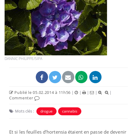
DANNIC PHILIPPE/SIPA
Publié le 05.02.2014 à 11h56
|
|
|
|
|
Commenter
Mots clés :
drogue
cannabis
Et si les feuilles d’hortensia étaient en passe de devenir