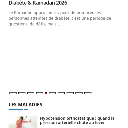
Youtube
Diabète & Ramadan 2026
Un « jumeau numérique » pour faciliter l’accès
Youtube
Youtube
Youtube
à la médecine préventive
Le Ramadan approche, et, pour de nombreuses
Un établissement lié à un groupe mutualiste innove en
personnes atteintes de diabète, c'est une période de
matière de bilan de santé : l'utilisation d'un « jumeau
questions, de défis, mais ...
numérique » permet ...
COU
You
Coup
vous
épis
LES MALADIES
Hypotension orthostatique : quand la
pression artérielle chute au lever