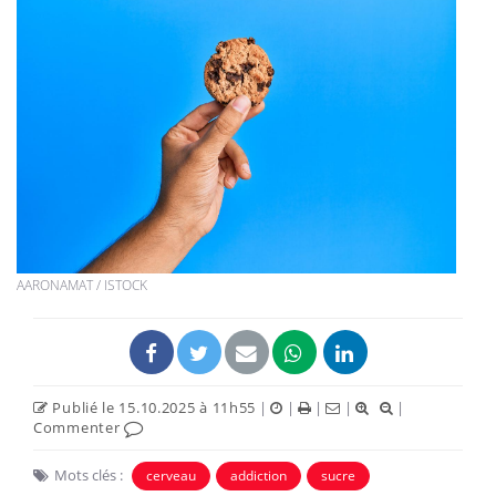
AARONAMAT / ISTOCK
Publié le 15.10.2025 à 11h55
|
|
|
|
|
Commenter
Mots clés :
cerveau
addiction
sucre