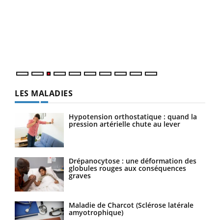
Ecz
You
pour
L'ét
Vaca
Nos 
LES MALADIES
Hypotension orthostatique : quand la
pression artérielle chute au lever
Drépanocytose : une déformation des
globules rouges aux conséquences
graves
Maladie de Charcot (Sclérose latérale
amyotrophique)