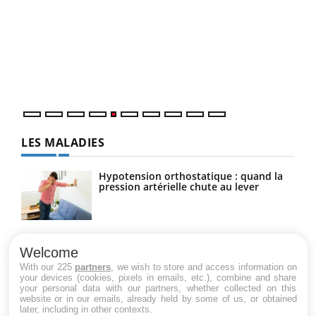
Un 
You
à l
Un é
mati
numé
LES MALADIES
Hypotension orthostatique : quand la
pression artérielle chute au lever
Drépanocytose : une déformation des
globules rouges aux conséquences
Welcome
graves
With our 225
partners
, we wish to store and access information on
your devices (cookies, pixels in emails, etc.), combine and share
your personal data with our partners, whether collected on this
website or in our emails, already held by some of us, or obtained
Maladie de Charcot (Sclérose latérale
later, including in other contexts.
amyotrophique)