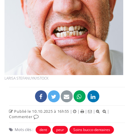
LARISA STEFANUYK/ISTOCK
Publié le 10.10.2025 à 16h55
|
|
|
|
|
Commenter
Mots clés :
dent
peur
Soins bucco-dentaires