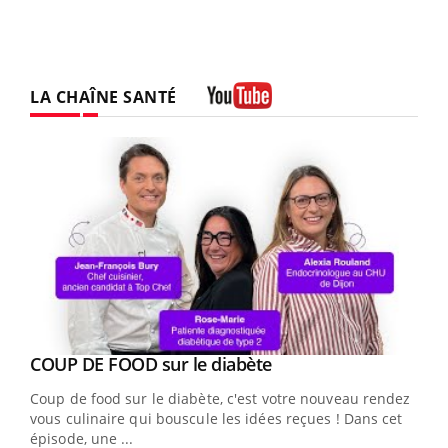
LA CHAÎNE SANTÉ
Youtube
Youtube
cès
COUP DE FOOD sur le diabète
Youtube
Coup de food sur le diabète, c'est votre nouveau rendez-
 en
vous culinaire qui bouscule les idées reçues ! Dans cet
u
épisode, une ...