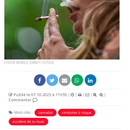
EYEEM MOBILE GMBH / ISTOCK
Publié le 07.10.2025 à 11h55
|
|
|
|
|
Commenter
Mots clés :
cannabis
conduites à risque
accident de la route