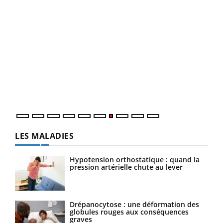
Qua
You
"Les
trav
DRH 
LES MALADIES
Hypotension orthostatique : quand la
pression artérielle chute au lever
Drépanocytose : une déformation des
globules rouges aux conséquences
graves