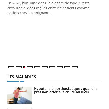
En 2026, l'insuline dans le diabète de type 2 reste
entourée d'idées reçues chez les patients comme
parfois chez les soignants.
Ecz
You
pour
L'ét
Vaca
Nos 
LES MALADIES
Hypotension orthostatique : quand la
pression artérielle chute au lever