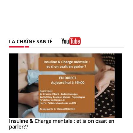
LA CHAÎNE SANTÉ
Youtube
Youtube
Insuline & Charge mentale : et si on osait en
Youtube
Youtube
parler??