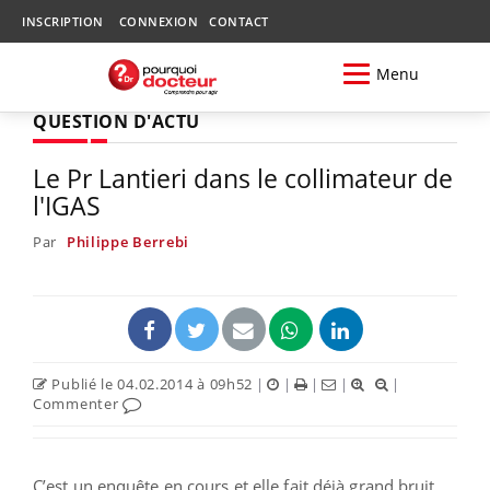
INSCRIPTION
CONNEXION
CONTACT
Menu
QUESTION D'ACTU
Le Pr Lantieri dans le collimateur de
l'IGAS
Par
Philippe Berrebi
Publié le 04.02.2014 à 09h52
|
|
|
|
|
Commenter
C’est un enquête en cours et elle fait déjà grand bruit.