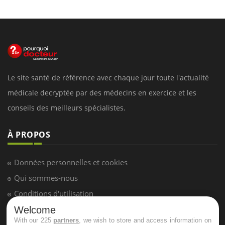
Le site santé de référence avec chaque jour toute l'actualité
médicale decryptée par des médecins en exercice et les
conseils des meilleurs spécialistes.
À PROPOS
Données personnelles et cookies
Qui sommes-nous
Conditions d'utilisation
Plan du site
Welcome
With our 225
partners
, we wish to store and access information on
Mentions Légales