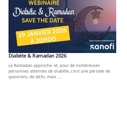
Youtube
Diabète & Ramadan 2026
Youtube
Le Ramadan approche, et, pour de nombreuses
vie !
personnes atteintes de diabète, c'est une période de
…
questions, de défis, mais ...
Un 
You
à l
Un é
mati