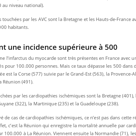
u niveau national).
s touchées par les AVC sont la Bretagne et les Hauts-de-France a
000 habitants.
ont une incidence supérieure à 500
e l’infarctus du myocarde sont très présentes en France avec u
és pour 100.000 personnes. Mais ce taux dépasse les 500 dans 
 est la Corse (577) suivie par le Grand-Est (563), la Provence-A
la Réunion (491).
uchées par les cardiopathies ischémiques sont la Bretagne (401), 
a Guyane (322), la Martinique (235) et la Guadeloupe (238).
levé de cas de cardiopathies ischémiques, ce n’est pas dans cette r
ffet, c’est la Réunion qui enregistre la mortalité annuelle par car
ur 100.000 à La Réunion. Viennent ensuite la Normandie (71), le