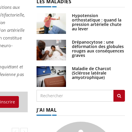
LES MALADIES
sitions aux
ifactorielle,
Hypotension
orthostatique : quand la
ion
pression artérielle chute
au lever
on artérielle
n constitue
Drépanocytose : une
-neuro-
déformation des globules
rouges aux conséquences
graves
nquiétant et
Maladie de Charcot
(Sclérose latérale
 devienne pas
amyotrophique)
'inscrire
J'AI MAL