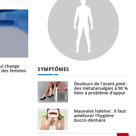
La sieste empêche-t-elle de dormir
ui change
SYMPTÔMES
la nuit ?
ge des femmes
Douleurs de l’avant-pied :
des métatarsalgies à 90 %
liées à problème d’appui
Mauvaise haleine : il faut
améliorer l’hygiène
bucco-dentaire