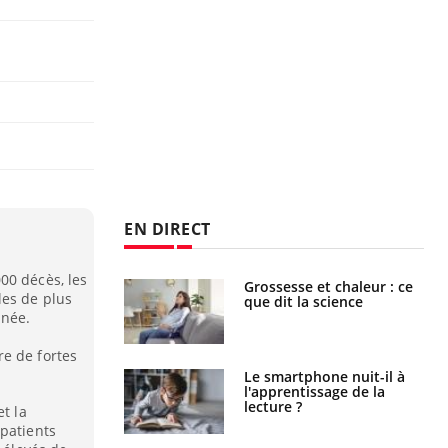
EN DIRECT
00 décès, les
haleurs :
Grossesse et chaleur : ce
les de plus
i le risque de
que dit la science
rimpe-t-il ?
nnée.
e de fortes
a pourrait-il
Le smartphone nuit-il à
la propagation du
l'apprentissage de la
lecture ?
et la
 patients