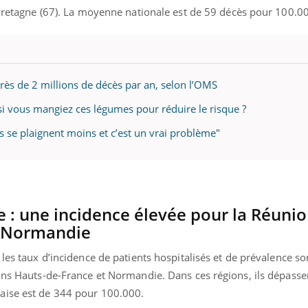
 Bretagne (67). La moyenne nationale est de 59 décès pour 100.0
ence en fer : comprendre pour
Insuline & Charge ment
tube
Youtube
Youtube
Yout
venir
osait en parler??
rès de 2 millions de décès par an, selon l’OMS
gue, irritabilité, brouillard mental ou
En 2026, l'insuline dans l
 si vous mangiez ces légumes pour réduire le risque ?
e alopécie… Les symptômes de la
reste entourée d'idées re
nce en fer sont multiples ce qui la rend
patients comme parfois ch
 se plaignent moins et c’est un vrai problème"
 : une incidence élevée pour la Réunio
a Normandie
 les taux d’incidence de patients hospitalisés et de prévalence so
ions Hauts-de-France et Normandie. Dans ces régions, ils dépass
aise est de 344 pour 100.000.