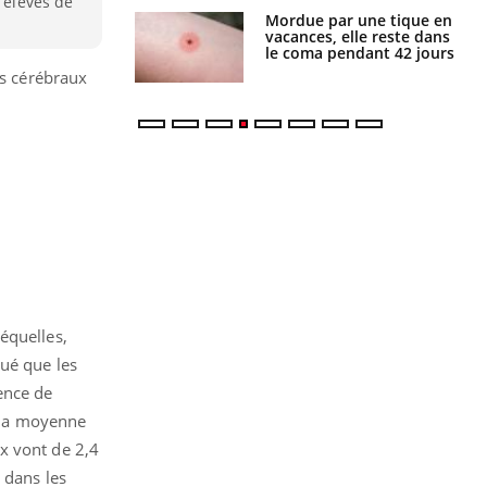
s élevés de
i manger moins
Mordue par une tique en
éines pourrait
vacances, elle reste dans
ent être bénéfique
le coma pendant 42 jours
es cérébraux
équelles,
qué que les
ence de
e la moyenne
x vont de 2,4
 dans les