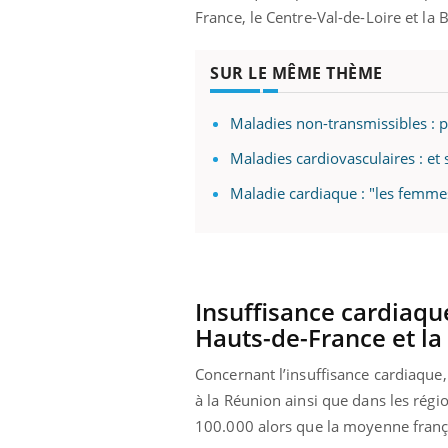
France, le Centre-Val-de-Loire et la
SUR LE MÊME THÈME
Eczéma Chronique des Mains :
Car
Youtube
You
Youtube
expliquer ma maladie
pré
Maladies non-transmissibles : p
Il y a des sujets qui sont faciles à aborder...
Fati
Maladies cardiovasculaires : et
d'autres non ! D'un côté, poser des
mêm
questions sur la maladie d'un proche c'est
care
Maladie cardiaque : "les femmes
montrer ...
...
Insuffisance cardiaque
Hauts-de-France et l
Concernant l’insuffisance cardiaque,
à la Réunion ainsi que dans les rég
100.000 alors que la moyenne franç