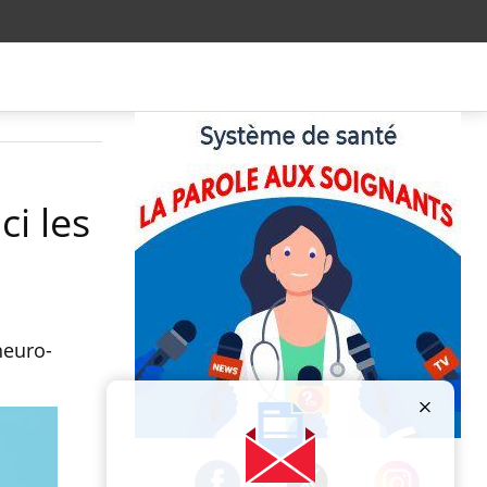
ci les
neuro-
Publicité