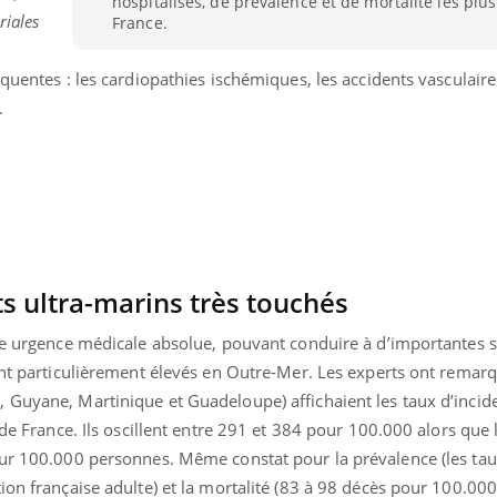
hospitalisés, de prévalence et de mortalité les plu
Pourquoi votre ventre
Pourquo
riales
France.
gâche-t-il les premiers
de prot
jours de vos vacances ?
finalem
équentes : les cardiopathies ischémiques, les accidents vasculair
.
s ultra-marins très touchés
une urgence médicale absolue, pouvant conduire à d’importantes s
ent particulièrement élevés en Outre-Mer. Les experts ont remar
 Guyane, Martinique et Guadeloupe) affichaient les taux d’incid
s de France. Ils oscillent entre 291 et 384 pour 100.000 alors qu
our 100.000 personnes. Même constat pour la prévalence (les tau
ion française adulte) et la mortalité (83 à 98 décès pour 100.000