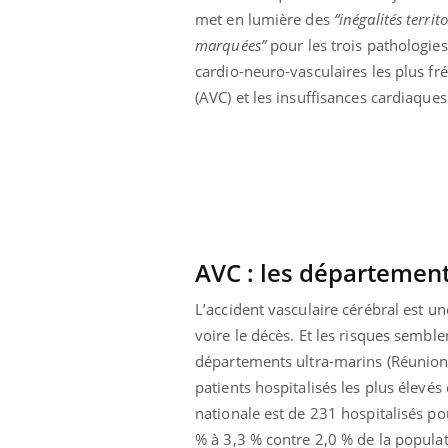
Cytomégalovirus : ce qui
met en lumière des
“inégalités territo
change dans la prise en
marquées”
pour les trois pathologies
charge des femmes
enceintes
cardio-neuro-vasculaires les plus fr
(AVC) et les insuffisances cardiaques
AVC : les département
L’accident vasculaire cérébral est 
voire le décès. Et les risques sembl
départements ultra-marins (Réunion,
patients hospitalisés les plus élevé
nationale est de 231 hospitalisés p
% à 3,3 % contre 2,0 % de la populat