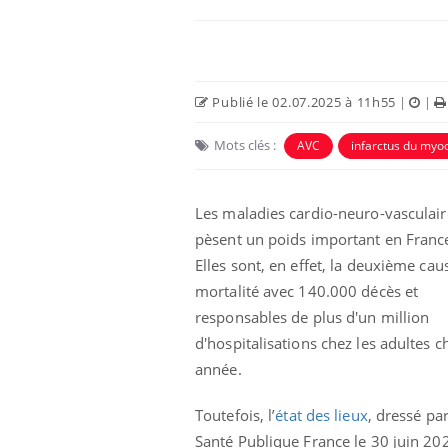
Publié le 02.07.2025 à 11h55
|
|
Mots clés :
AVC
infarctus du myo
Les maladies cardio-neuro-vasculair
pèsent un poids important en Franc
Elles sont, en effet, la deuxième cau
Chikungunya, dengue,
mortalité avec 140.000 décès et
West Nile : que se passe-
t-il dans le sud de la
responsables de plus d'un million
France ?
d'hospitalisations chez les adultes 
année.
Les médicaments GLP-1
protègent-ils aussi les os
?
Toutefois, l’
état des lieux
, dressé pa
Santé Publique France le 30 juin 20