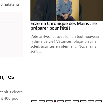
00 habitants.
ale : et si on
Eczéma Chronique des Mains : se
Youtube
ube
Youtube
préparer pour l’été !
e diabète de type 2
L'été arrive… et avec lui, un tout nouveau
çues chez les
rythme de vie ! Vacances, plage, piscine,
ez les soignants.
soleil, activités en plein air… Nos mains
sont ...
Di
You
Le 
nom
dia
n, les
défi
nt plus élevés
ent 400 pour