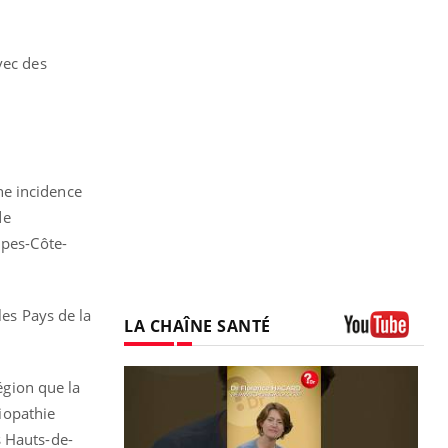
vec des
ne incidence
de
lpes-Côte-
les Pays de la
LA CHAÎNE SANTÉ
Youtube
égion que la
diopathie
s Hauts-de-