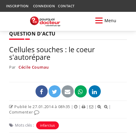
INSCRIPTION
CONNEXION
CONTACT
Menu
QUESTION D'ACTU
Cellules souches : le coeur
s'autorépare
Par
Cécile Coumau
Publié le 27.01.2014 à 08h35
|
|
|
|
|
Commenter
Mots clés :
infarctus