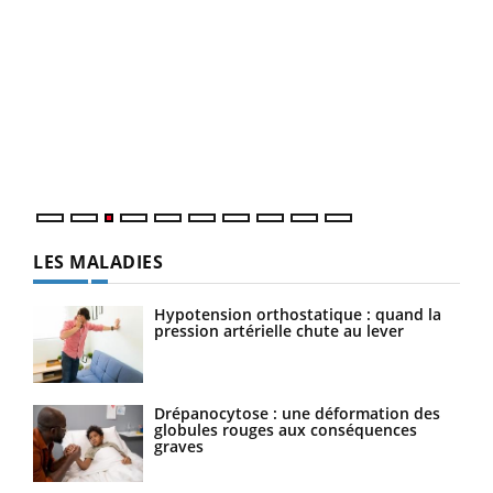
Ecz
You
pour
L'ét
Vaca
Nos 
LES MALADIES
Hypotension orthostatique : quand la
pression artérielle chute au lever
Drépanocytose : une déformation des
globules rouges aux conséquences
graves