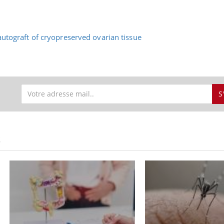
autograft of cryopreserved ovarian tissue
S
S