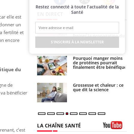
Restez connecté à toute l’actualité de la
Twitter
Facebook
Instagram
Santé
EN DIRECT
ar elle est
t donner un
 fin du comprimé
Le Viagra pourrait-il
fertilité et
 jours se profile-t-
freiner la propagation du
non encore
n ?
cancer ?
S'INSCRIRE À LA NEWSLETTER
i votre ventre
Pourquoi manger moins
il les premiers
de protéines pourrait
 vos vacances ?
finalement être bénéfique
ritique du
igne de
haleurs :
Grossesse et chaleur : ce
i le risque de
que dit la science
 va bénéficier
rimpe-t-il ?
LA CHAÎNE SANTÉ
renant, c’est
Youtube