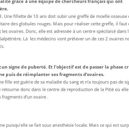
alité gràce à une équipe de chercheurs français qui ont
ère.
Une fillette de 10 ans doit subir une greffe de moelle osseuse c
taire des globules rouges. Mais pour réaliser cette greffe, il fau
Les médicaments GLP-1
VIH : la
les ovaires. Donc, elle est adressée à un centre spécilaisé dans la 
protègent-ils aussi les os
tous les
Salpétrière. Là les médecins vont prélever un de ces 2 ovaires 
?
elle enfi
ts.
Cytomégalovirus : ce qui
Pourquo
change dans la prise en
gâche-t-
charge des femmes
jours de
cun signe de puberté. Et l'objectif est de passer la phase c
enceintes
e puis de réimplanter ses fragments d’ovaires.
ne fille est guérie de sa maladie du sang et n’a toujours pas de s
La sieste empêche-t-elle
Fortes c
de dormir la nuit ?
pourquo
 retourne donc dans le centre de reproduction de la Pitié où elle
noyade g
 fragments d’un ovaire .
.
 puisqu'elle se fait sous anesthésie locale. Mais ce qui est surp