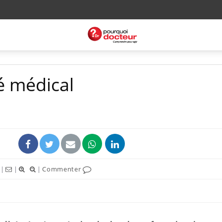
é médical
|
|
|
Commenter