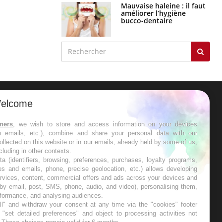
Mauvaise haleine : il faut
améliorer l’hygiène
bucco-dentaire
elcome
ER
tners
, we wish to store and access information on your devices
in emails, etc.), combine and share your personal data with our
s les semaines les meilleures
ollected on this website or in our emails, already held by some of us,
ncluding in other contexts.
ta (identifiers, browsing, preferences, purchases, loyalty programs,
es and emails, phone, precise geolocation, etc.) allows developing
ervices, content, commercial offers and ads across your devices and
 by email, post, SMS, phone, audio, and video), personalising them,
RE
rformance, and analysing audiences.
l" and withdraw your consent at any time via the "cookies" footer
"set detailed preferences" and object to processing activities not