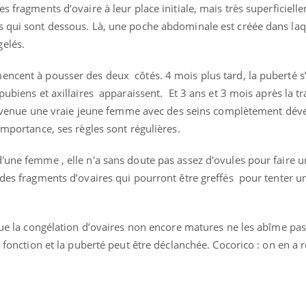
s fragments d’ovaire à leur place initiale, mais très superficielle
s qui sont dessous. Là, une poche abdominale est créée dans laq
elés.
encent à pousser des deux côtés. 4 mois plus tard, la puberté s’
pubiens et axillaires apparaissent. Et 3 ans et 3 mois après la t
t devenue une vraie jeune femme avec des seins complètement dév
ence en fer : comprendre pour
Insuline & Charge ment
importance, ses règles sont régulières.
tube
Youtube
Youtube
Yout
venir
osait en parler??
'une femme , elle n'a sans doute pas assez d'ovules pour faire u
gue, irritabilité, brouillard mental ou
En 2026, l'insuline dans l
 des fragments d’ovaires qui pourront être greffés pour tenter u
e alopécie… Les symptômes de la
reste entourée d'idées re
nce en fer sont multiples ce qui la rend
patients comme parfois ch
 que la congélation d’ovaires non encore matures ne les abîme pa
r fonction et la puberté peut être déclanchée. Cocorico : on en a 