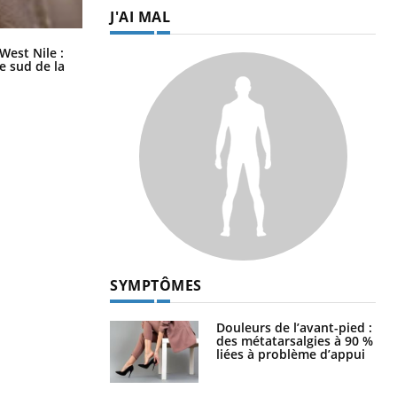
J'AI MAL
Les médicaments GLP-1 protègent-
West Nile :
ils aussi les os ?
le sud de la
SYMPTÔMES
Douleurs de l’avant-pied :
des métatarsalgies à 90 %
liées à problème d’appui