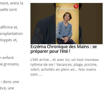
ment, entre la
uelle sont
affirme et,
ransplantation
eloppés et,
ale : et si on
Eczéma Chronique des Mains : se
Youtube
ube
Youtube
préparer pour l’été !
n enfant.
e diabète de type 2
L'été arrive… et avec lui, un tout nouveau
ne grossess,
çues chez les
rythme de vie ! Vacances, plage, piscine,
ez les soignants.
soleil, activités en plein air… Nos mains
sont ...
Di
You
s : donc une
Le 
révé, une
nom
dia
défi