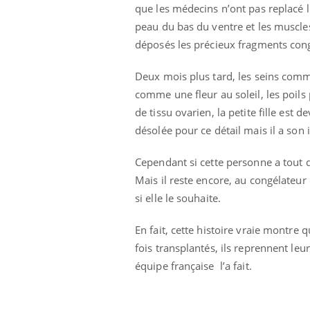
que les médecins n’ont pas replacé le
peau du bas du ventre et les muscle
déposés les précieux fragments cong
Deux mois plus tard, les seins comm
comme une fleur au soleil, les poils 
de tissu ovarien, la petite fille es
Eczéma Chronique des Mains :
Car
désolée pour ce détail mais il a son 
Youtube
You
Youtube
expliquer ma maladie
pré
Cependant si cette personne a tout d
Il y a des sujets qui sont faciles à aborder...
Fati
Mais il reste encore, au congélateur
d'autres non ! D'un côté, poser des
mêm
questions sur la maladie d'un proche c'est
care
si elle le souhaite.
montrer ...
...
En fait, cette histoire vraie montre
fois transplantés, ils reprennent leu
équipe française l’a fait.