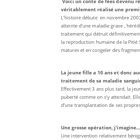
Voici un conte de fées devenu ré
véritablement réalisé une premi
L’histoire débute en novembre 2003. 
atteinte d’une maladie grave , hérédi
Toujours connectés :
traitement qui détruit définitivement 
comment le travail
la reproduction humaine de la Pitié 
empiète de plus en plus
sur nos soirées
matures et en congeler des fragmen
Cancer colorectal : une
stratégie simple aurait
changé la donne au Pays
La jeune fille a 10 ans et donc au
basque
traitement de sa maladie sanguin
Effectivement 3 ans plus tard, la jeu
Chikungunya, dengue,
West Nile : que se passe-
puberté comme on s’y attendait. Elle
t-il dans le sud de la
France ?
d’une transplantation de ses propres
Une grosse opération, j'imagine..
Une intervention relativement bénigne