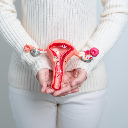
Fortes chaleurs :
Grossess
pourquoi le risque de
que dit 
noyade grimpe-t-il ?
Le Viagra pourrait-il
Le smart
freiner la propagation du
l'appren
cancer ?
lecture 
Pourquoi manger moins
Mordue 
de protéines pourrait
vacances
finalement être bénéfique
le coma