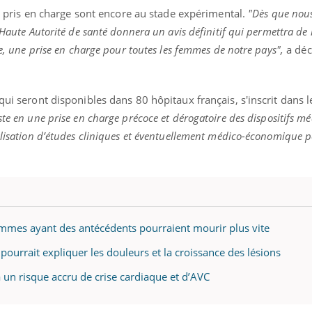
mutualiste innove en mat
s, mais ...
res pris en charge sont encore au stade expérimental.
"Dès que nous
santé : l'utilisation d'un 
 Haute Autorité de santé donnera un avis définitif qui permettra de
numérique » permet ...
re, une prise en charge pour toutes les femmes de notre pays",
a déc
qui seront disponibles dans 80 hôpitaux français, s'inscrit dans 
ste en une prise en charge précoce et dérogatoire des dispositifs mé
éalisation d’études cliniques et éventuellement médico-économique 
emmes ayant des antécédents pourraient mourir plus vite
ourrait expliquer les douleurs et la croissance des lésions
à un risque accru de crise cardiaque et d’AVC