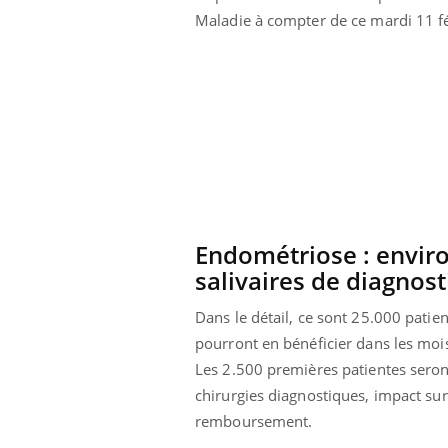
Maladie à compter de ce mardi 11 fé
Endométriose : enviro
salivaires de diagnost
Dans le détail, ce sont 25.000 patie
pourront en bénéficier dans les mois
ale : et si on
Eczéma Chronique des Mains : se
Dia
Youtube
You
Les 2.500 premières patientes seron
ube
Youtube
préparer pour l’été !
chirurgies diagnostiques, impact sur
Le 
 diabète de type 2
L'été arrive… et avec lui, un tout nouveau
nom
remboursement.
ues chez les
rythme de vie ! Vacances, plage, piscine,
diab