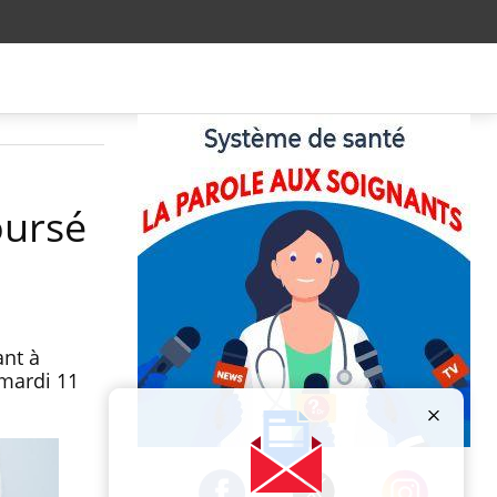
oursé
ant à
 mardi 11
Publicité