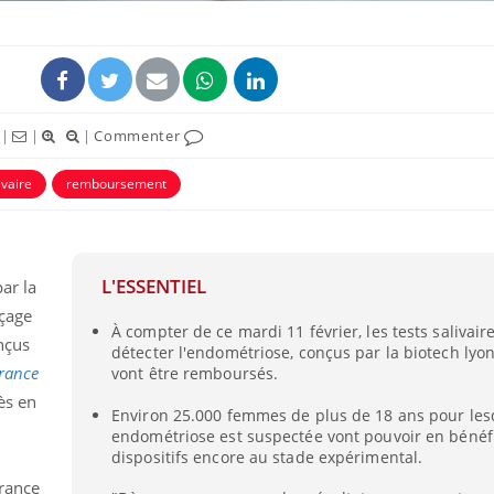
|
|
|
Commenter
ivaire
remboursement
L'ESSENTIEL
ar la
nçage
À compter de ce mardi 11 février, les tests salivair
nçus
détecter l'endométriose, conçus par la biotech lyon
rance
vont être remboursés.
ès en
Environ 25.000 femmes de plus de 18 ans pour les
endométriose est suspectée vont pouvoir en bénéfi
dispositifs encore au stade expérimental.
urance