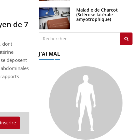
Maladie de Charcot
(Sclérose latérale
amyotrophique)
yen de 7
, dont
utérine
J'AI MAL
e se déposent
s, abdominales
 rapports
'inscrire