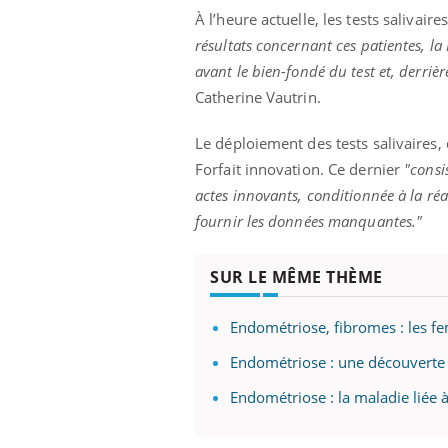
ez les soignants.
soleil, activités en plein air… Nos mains
défi
À l’heure actuelle, les tests salivai
sont ...
résultats concernant ces patientes, la
avant le bien-fondé du test et, derriè
Catherine Vautrin.
Le déploiement des tests salivaires, 
Forfait innovation. Ce dernier
"consi
actes innovants, conditionnée à la r
fournir les données manquantes."
SUR LE MÊME THÈME
Endométriose, fibromes : les f
Endométriose : une découverte p
Endométriose : la maladie liée 