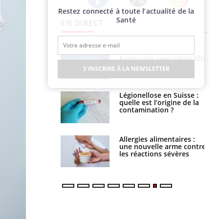
Restez connecté à toute l’actualité de la
Twitter
Facebook
Instagram
Santé
EN DIRECT
e et chaleur : ce
Mordue par un
la science
barracuda, une petite fille
secourue grâce à un
S'INSCRIRE À LA NEWSLETTER
réflexe essentiel
phone nuit-il à
Légionellose en Suisse :
tissage de la
quelle est l’origine de la
?
contamination ?
par une tique en
Allergies alimentaires :
, elle reste dans
une nouvelle arme contre
 pendant 42 jours
les réactions sévères