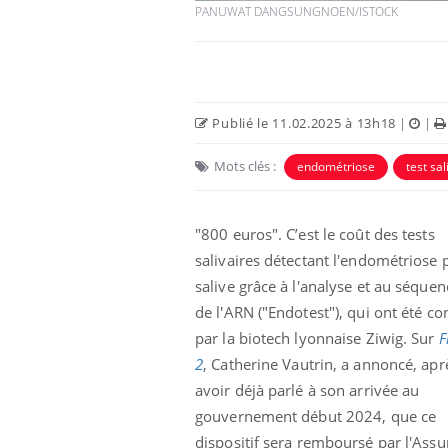
PANUWAT DANGSUNGNOEN/ISTOCK
Publié le 11.02.2025 à 13h18
|
|
Mots clés :
endométriose
test sal
"800 euros". C’est le coût des tests
salivaires détectant l'endométriose p
salive grâce à l'analyse et au séque
de l'ARN ("Endotest"), qui ont été co
par la biotech lyonnaise Ziwig. Sur
F
2
, Catherine Vautrin, a annoncé, apr
avoir déjà parlé à son arrivée au
gouvernement début 2024, que ce
dispositif sera remboursé par l'Ass