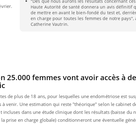
"Dès que nous aurons les résultats concernant ces 
vrier.
Haute Autorité de santé donnera un avis définitif 
de mettre en avant le bien-fondé du test et, derriè
en charge pour toutes les femmes de notre pays", 
Catherine Vautrin.
n 25.000 femmes vont avoir accès à de
ic
ntes de plus de 18 ans, pour lesquelles une endométriose est sus
 à venir. Une estimation qui reste "théorique" selon le cabinet de
Youtube
bète & Ramadan 2026
Un « jumeau numériq
tube
Youtube
t incluses dans une étude clinique dont les résultats (baisse du
faciliter l’accès à la 
 la prise en charge globale) conditionneront une éventuelle géné
Ramadan approche, et, pour de
Youtube
préventive
breuses personnes atteintes de
Un établissement lié à u
ète, c'est une période de questions, de