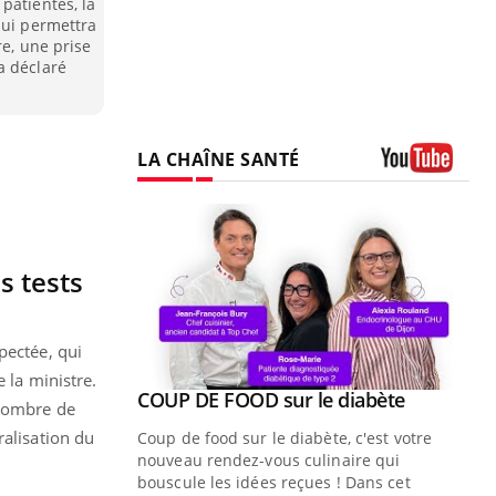
patientes, la
qui permettra
re, une prise
a déclaré
LA CHAÎNE SANTÉ
Youtube
s tests
pectée, qui
 la ministre.
Youtube
ue » pour
COUP DE FOOD sur le diabète
Youtube
 nombre de
médecine
ralisation du
Coup de food sur le diabète, c'est votre
nouveau rendez-vous culinaire qui
n groupe
bouscule les idées reçues ! Dans cet