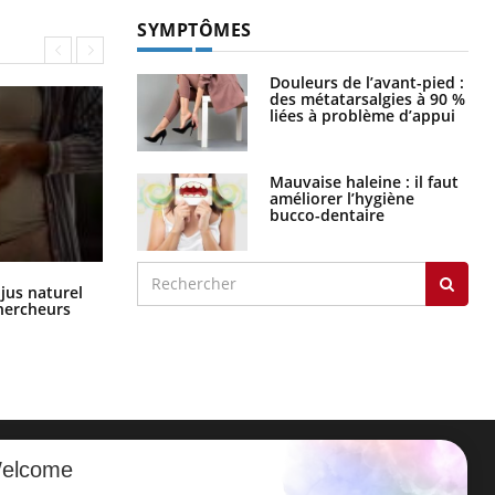
SYMPTÔMES
Douleurs de l’avant-pied :
des métatarsalgies à 90 %
liées à problème d’appui
Mauvaise haleine : il faut
améliorer l’hygiène
bucco-dentaire
Comment oublier les écrans en
 jus naturel
vacances ?
chercheurs
elcome
ER