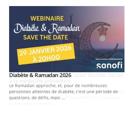
Youtube
Youtube
Diabète & Ramadan 2026
Un « jumeau numérique » pour faciliter l’accès
Youtube
Youtube
Youtube
à la médecine préventive
Le Ramadan approche, et, pour de nombreuses
Un établissement lié à un groupe mutualiste innove en
personnes atteintes de diabète, c'est une période de
matière de bilan de santé : l'utilisation d'un « jumeau
questions, de défis, mais ...
numérique » permet ...
COU
You