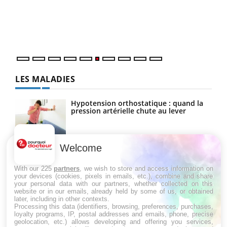
Coup
vous
épis
LES MALADIES
Hypotension orthostatique : quand la
pression artérielle chute au lever
Welcome
Drépanocytose : une déformation des
globules rouges aux conséquences
graves
With our 225
partners
, we wish to store and access information on
your devices (cookies, pixels in emails, etc.), combine and share
your personal data with our partners, whether collected on this
website or in our emails, already held by some of us, or obtained
Maladie de Charcot (Sclérose latérale
later, including in other contexts.
amyotrophique)
Processing this data (identifiers, browsing, preferences, purchases,
loyalty programs, IP, postal addresses and emails, phone, precise
geolocation, etc.) allows developing and offering you services,