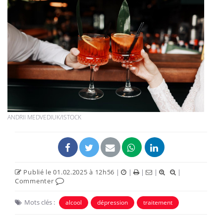
ANDRII MEDVEDIUK/ISTOCK
Publié le 01.02.2025 à 12h56
|
|
|
|
|
Commenter
Mots clés :
alcool
dépression
traitement