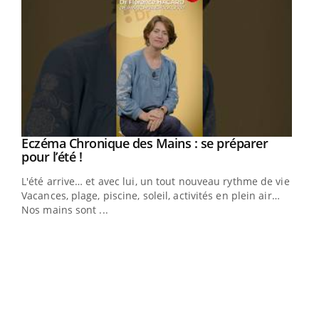
Eczéma Chronique des Mains : se préparer
Youtube
Youtube
pour l’été !
L'été arrive… et avec lui, un tout nouveau rythme de vie !
Vacances, plage, piscine, soleil, activités en plein air…
Nos mains sont ...
Dia
You
Le 
pers
ques