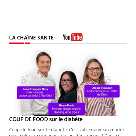
LA CHAÎNE SANTÉ
Youtube
Youtube
cès
COUP DE FOOD sur le diabète
Youtube
Coup de food sur le diabète, c'est votre nouveau rendez-
 en
vous culinaire qui bouscule les idées reçues ! Dans cet