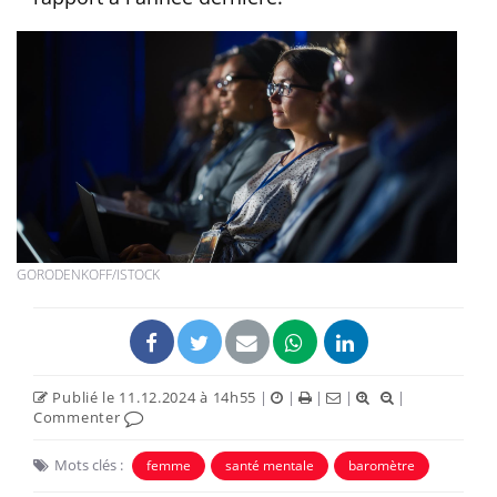
GORODENKOFF/ISTOCK
Publié le 11.12.2024 à 14h55
|
|
|
|
|
Commenter
Mots clés :
femme
santé mentale
baromètre