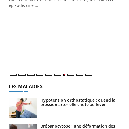
u
épisode, une ...
Qua
You
"Les
trav
DRH 
LES MALADIES
Hypotension orthostatique : quand la
pression artérielle chute au lever
Drépanocytose : une déformation des