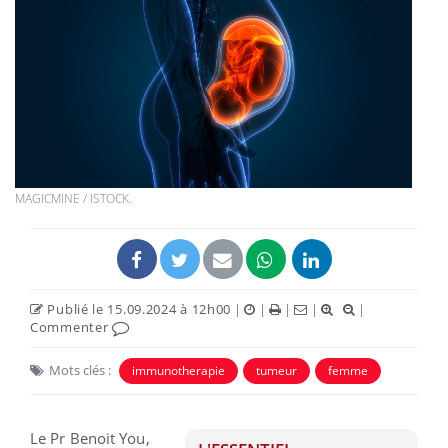
MAGICMINE / ISTOCK.
Publié le 15.09.2024 à 12h00
|
|
|
|
|
Commenter
Mots clés :
immunotherapie
tumeur
femme
Le Pr Benoit You,