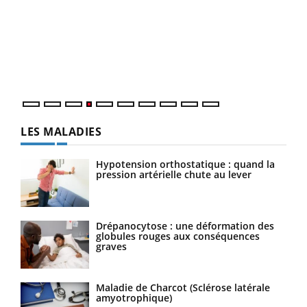
Dia
You
Le 
pers
ques
LES MALADIES
Hypotension orthostatique : quand la
pression artérielle chute au lever
Drépanocytose : une déformation des
globules rouges aux conséquences
graves
Maladie de Charcot (Sclérose latérale
amyotrophique)