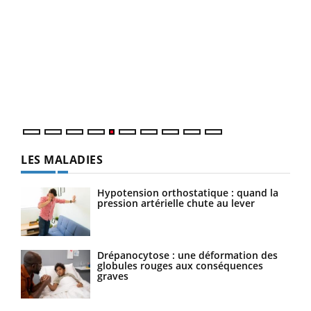
Un 
You
à l
Un é
mati
numé
LES MALADIES
Hypotension orthostatique : quand la
pression artérielle chute au lever
Drépanocytose : une déformation des
globules rouges aux conséquences
graves