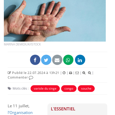
MARINA DEMIDIUK/ISTOCK
Publié le 22.07.2024 à 13h21
|
|
|
|
|
Commenter
Mots clés :
variole du singe
congo
souche
Le 11 juillet,
L'ESSENTIEL
l’Organisation