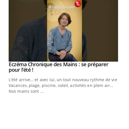
Eczéma Chronique des Mains : se préparer
Youtube
Youtube
pour l’été !
L'été arrive… et avec lui, un tout nouveau rythme de vie !
Vacances, plage, piscine, soleil, activités en plein air…
Nos mains sont ...
Dia
You
Le 
pers