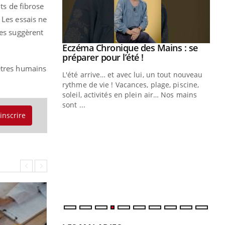
ts de fibrose
 Les essais ne
es suggèrent
ale : et si on
Eczéma Chronique des Mains : se
Youtube
ube
Youtube
préparer pour l’été !
 êtres humains
e diabète de type 2
L'été arrive… et avec lui, un tout nouveau
çues chez les
rythme de vie ! Vacances, plage, piscine,
ez les soignants.
soleil, activités en plein air… Nos mains
sont ...
Di
You
'inscrire
Le 
nom
dia
défi