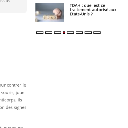
tissus
s alimentaires :
TDAH : quel est ce
velle arme contre
traitement autorisé aux
tions sévères
États-Unis ?
our contrer le
 souris, joue
ticorps, ils
ion des signes
nt, quand on