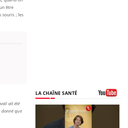
un être
souris ; les
LA CHAÎNE SANTÉ
Youtube
ail ait été
nt donné que