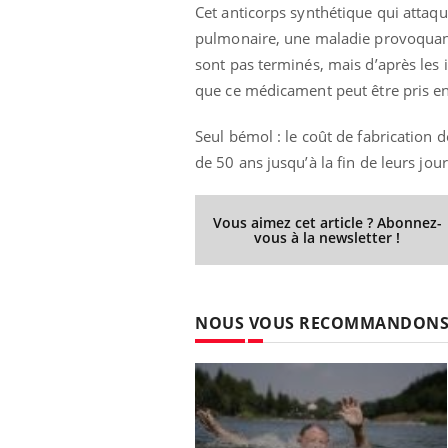
Cet anticorps synthétique qui attaque
pulmonaire, une maladie provoquant d
sont pas terminés, mais d’après les 
que ce médicament peut être pris en
Eczéma Chronique des Mains :
Car
Youtube
You
Youtube
expliquer ma maladie
pré
Seul bémol : le coût de fabrication
Il y a des sujets qui sont faciles à aborder...
Fati
de 50 ans jusqu’à la fin de leurs jou
d'autres non ! D'un côté, poser des
mêm
questions sur la maladie d'un proche c'est
care
montrer ...
...
Vous aimez cet article ? Abonnez-
vous à la newsletter !
NOUS VOUS RECOMMANDON