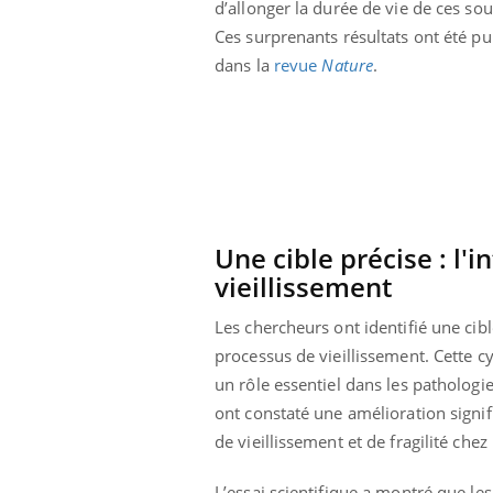
d’allonger la durée de vie de ces sou
Pourquoi manger moins
Ces surprenants résultats ont été pu
de protéines pourrait
finalement être bénéfique
dans la
revue
Nature
.
Une cible précise : l'
vieillissement
Les chercheurs ont identifié une cibl
processus de vieillissement. Cette c
un rôle essentiel dans les pathologie
ont constaté une amélioration signif
de vieillissement et de fragilité chez
L’essai scientifique a montré que l