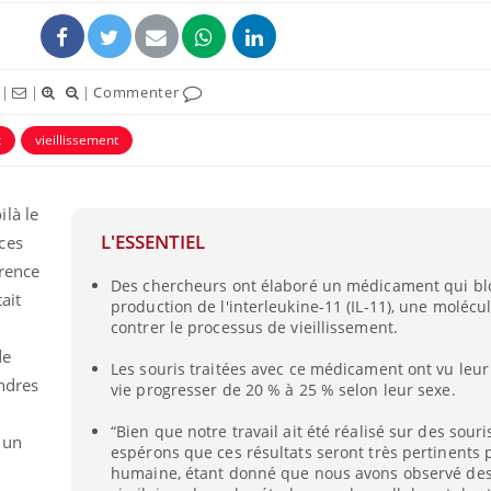
|
|
|
Commenter
t
vieillissement
là le
L'ESSENTIEL
ces
arence
Des chercheurs ont élaboré un médicament qui bl
ait
production de l'interleukine-11 (IL-11), une molécu
Grossesse et chaleur : ce
Mordue 
contrer le processus de vieillissement.
que dit la science
barracud
secouru
de
réflexe 
Les souris traitées avec ce médicament ont vu leu
ndres
vie progresser de 20 % à 25 % selon leur sexe.
Le smartphone nuit-il à
Légionel
l'apprentissage de la
quelle e
“Bien que notre travail ait été réalisé sur des souri
 un
lecture ?
contami
espérons que ces résultats seront très pertinents 
humaine, étant donné que nous avons observé des