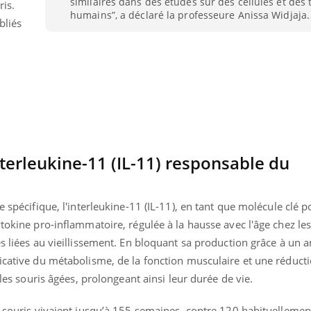
similaires dans des études sur des cellules et des 
ris.
Mordue par une tique en
Allergie
humains”, a déclaré la professeure Anissa Widjaja.
bliés
vacances, elle reste dans
une nou
le coma pendant 42 jours
les réac
interleukine-11 (IL-11) responsable du
e spécifique, l'interleukine-11 (IL-11), en tant que molécule clé p
ytokine pro-inflammatoire, régulée à la hausse avec l'âge chez les
s liées au vieillissement. En bloquant sa production grâce à un an
icative du métabolisme, de la fonction musculaire et une réduct
 les souris âgées, prolongeant ainsi leur durée de vie.
es souris vivaient jusqu’à 155 semaines, contre 120 habituelleme