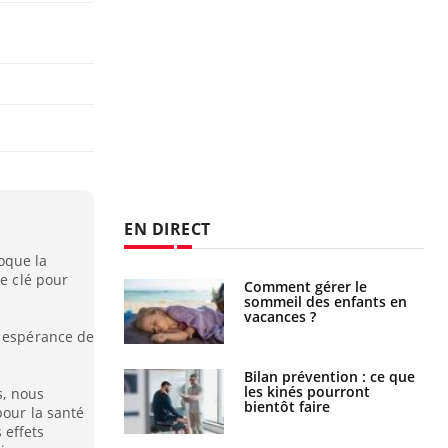
EN DIRECT
oque la
le clé pour
par un
Comment gérer le
a, une petite fille
sommeil des enfants en
e grâce à un
vacances ?
essentiel
r espérance de
lose en Suisse :
Bilan prévention : ce que
st l’origine de la
les kinés pourront
s, nous
nation ?
bientôt faire
pour la santé
 effets