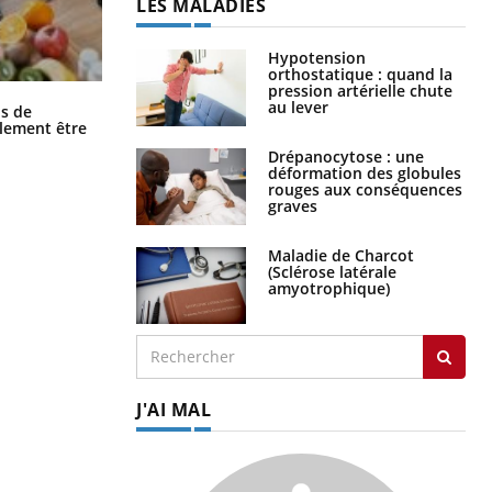
LES MALADIES
Hypotension
orthostatique : quand la
pression artérielle chute
Grossesse et chaleur : ce que dit la
au lever
s de
science
alement être
Drépanocytose : une
déformation des globules
rouges aux conséquences
graves
Maladie de Charcot
(Sclérose latérale
amyotrophique)
J'AI MAL