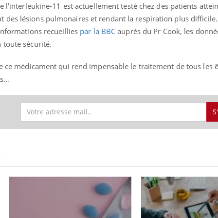
 l'interleukine-11 est actuellement testé chez des patients attein
es lésions pulmonaires et rendant la respiration plus difficile.
informations recueillies
par la BBC
auprès du Pr Cook, les donné
 toute sécurité.
ence en fer : comprendre pour
Insuline & Charge ment
tube
Youtube
Youtube
Yout
venir
osait en parler??
 de ce médicament qui rend impensable le traitement de tous les
gue, irritabilité, brouillard mental ou
En 2026, l'insuline dans l
rs…
e alopécie… Les symptômes de la
reste entourée d'idées re
nce en fer sont multiples ce qui la rend
patients comme parfois ch
S
S