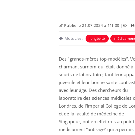
Publié le 21.07.2024 à 11h00
|
|
Mots clés :
longévité
médicamen
Des “grands-mères top-modèles”. Voi
charmant surnom qui était donné à 
souris de laboratoire, tant leur app
juvénile et leur bonne santé contrast
Fortes chaleurs :
avec leur âge. Des chercheurs du
pourquoi le risque de
noyade grimpe-t-il ?
laboratoire des sciences médicales 
Londres, de l'Imperial College de Lo
Le Viagra pourrait-il
et de la faculté de médecine de
freiner la propagation du
Singapour, ont en effet mis au point
cancer ?
médicament “anti-âge” qui a permis