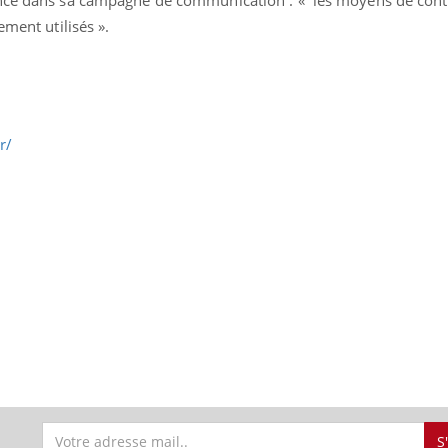
ement utilisés ».
fr/
S