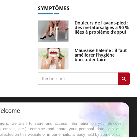
SYMPTÔMES
Douleurs de l’avant-pied :
des métatarsalgies à 90 %
liées à problème d’appui
Mauvaise haleine : il faut
améliorer l’hygiène
bucco-dentaire
elcome
ER
tners
, we wish to store and access information on your devices
in emails, etc.), combine and share your personal data with our
s les semaines les meilleures
ollected on this website or in our emails, already held by some of us,