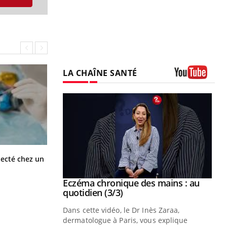
LA CHAÎNE SANTÉ
Youtube
Mortalité infantile : un rapport
tecté chez un
s’interroge sur son taux élevé en
France
se sur le bien
Eczéma chronique des mains : au
Youtube
Youtube
quotidien (3/3)
nté et de la
Dans cette vidéo, le Dr Inès Zaraa,
 de Pourquoi
dermatologue à Paris, vous explique