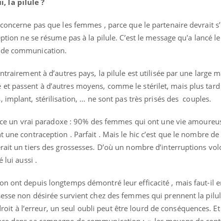
 la pilule ?
 concerne pas que les femmes , parce que le partenaire devrait s’
eption ne se résume pas à la pilule. C’est le message qu'a lancé l
e de communication.
ntrairement à d’autres pays, la pilule est utilisée par une large m
et passent à d’autres moyens, comme le stérilet, mais plus tard
implant, stérilisation, ... ne sont pas très prisés des couples.
rance un vrai paradoxe : 90% des femmes qui ont une vie amoureu
t une contraception . Parfait . Mais le hic c’est que le nombre de
rait un tiers des grossesses. D’où un nombre d’interruptions vol
 lui aussi .
n ont depuis longtemps démontré leur efficacité , mais faut-il e
sesse non désirée survient chez des femmes qui prennent la pilul
s droit à l’erreur, un seul oubli peut être lourd de conséquences. Et
ence dans sa campagne de communication : « les moyens de cont