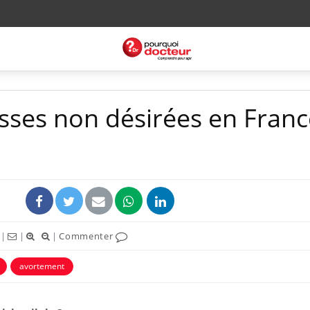
sses non désirées en Franc
|
|
|
Commenter
avortement