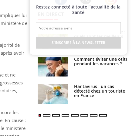
Restez connecté à toute l’actualité de la
Twitter
Facebook
Instagram
Santé
EN DIRECT
impliquer lui
e ministère de
Syndrome métabolique :
quels sont les meilleurs
exercices physiques ?
S'INSCRIRE À LA NEWSLETTER
ajorité de
 après avoir
Comment éviter une otite
pendant les vacances ?
se et ne
 grossesses
Hantavirus : un cas
ontaires,
détecté chez un touriste
en France
ncore les
e. En cause :
 le ministère
raception