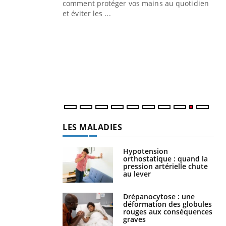
Blugeon, DRH et
comment protéger vos mains au quotidien
et éviter les ...
Ec
You
sy
Une
sèc
per
irri
LES MALADIES
Hypotension
orthostatique : quand la
pression artérielle chute
au lever
Drépanocytose : une
déformation des globules
rouges aux conséquences
graves