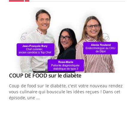
Youtube
Youtube
Yout
COUP DE FOOD sur le diabète
Quand l’entreprise mise sur le bien être global
Youtube
Youtube
Coup de food sur le diabète, c'est votre nouveau rendez-
"Les rendez-vous de la santé et de la qualité de vie au
vous culinaire qui bouscule les idées reçues ! Dans cet
travail" de Pourquoi Docteur reçoivent Régis Blugeon,
épisode, une ...
DRH et directeur ...
Ecz
You
(3/3