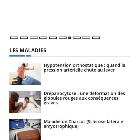
Dans
vous
quot
LES MALADIES
Hypotension orthostatique : quand la
pression artérielle chute au lever
Drépanocytose : une déformation des
globules rouges aux conséquences
graves
Maladie de Charcot (Sclérose latérale
amyotrophique)