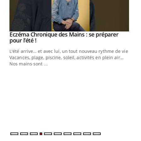
Eczéma Chronique des Mains : se préparer
Youtube
Youtube
pour l’été !
L'été arrive… et avec lui, un tout nouveau rythme de vie !
Vacances, plage, piscine, soleil, activités en plein air…
Nos mains sont ...
Dia
You
Le 
pers
ques