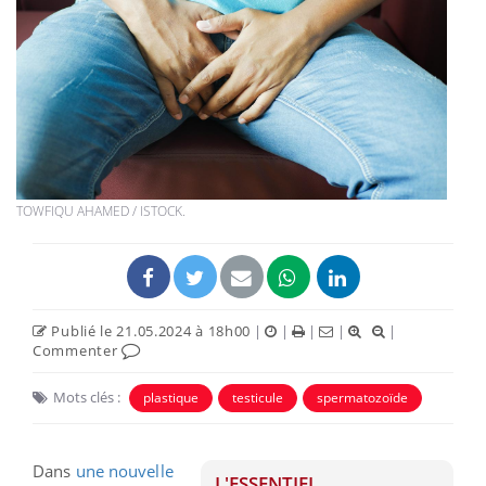
TOWFIQU AHAMED / ISTOCK.
Publié le 21.05.2024 à 18h00
|
|
|
|
|
Commenter
Mots clés :
plastique
testicule
spermatozoïde
Dans
une nouvelle
L'ESSENTIEL