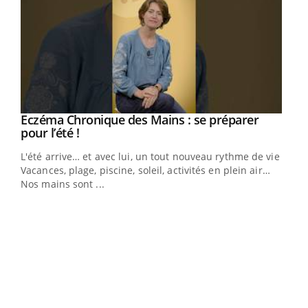
Eczéma Chronique des Mains : se préparer
Youtube
Youtube
pour l’été !
L'été arrive… et avec lui, un tout nouveau rythme de vie !
Vacances, plage, piscine, soleil, activités en plein air…
Nos mains sont ...
Dia
You
Le 
pers
ques